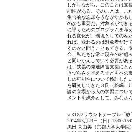
しかしながら、このことは支
能性がある。そのことは、こ
集合的な忘却をうながすかも
のかも重要だ。対象者ができ
に導くためのプログラムを考
れる変化が、環境としての私
れば、変わるのは対象者だけ
るのかと問うこともできる。
合、私たちは常に現在の枠組
と問いかえしていく必要があ
は、狭義の発達障害支援にと
きづらさを抱える子どもへの
しの可能性について検討した
を研究してきた３氏（松嶋、
論の立場から人の学習につい
メントを媒介として、みなさ
○ RT8-2ラウンドテーブル
2014年3月23日（日）13:00-15
黒田 真由美（京都大学大学院