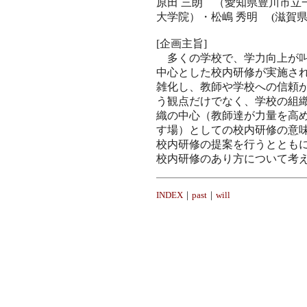
原田 三朗 （愛知県豊川市立
大学院）・松嶋 秀明 (滋賀県
[企画主旨]
多くの学校で、学力向上が叫
中心とした校内研修が実施さ
雑化し、教師や学校への信頼
う観点だけでなく、学校の組
織の中心（教師達が力量を高
す場）としての校内研修の意
校内研修の提案を行うととも
校内研修のあり方について考
INDEX
｜
past
｜
will