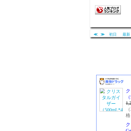
≪
≫
初日
最新
ク
（
1,
（2
格
ク
G