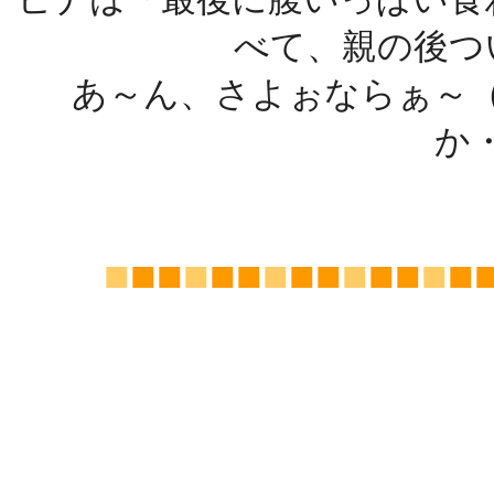
べて、親の後つ
あ～ん、さよぉならぁ～
か
■
■■
■
■■
■
■■
■
■■
■
■