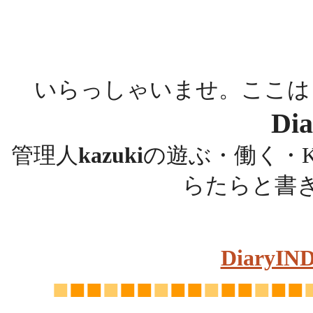
いらっしゃいませ。ここは
Dia
管理人
kazuki
の遊ぶ・働く・K
らたらと書
DiaryIN
■
■■
■
■■
■
■■
■
■■
■
■■