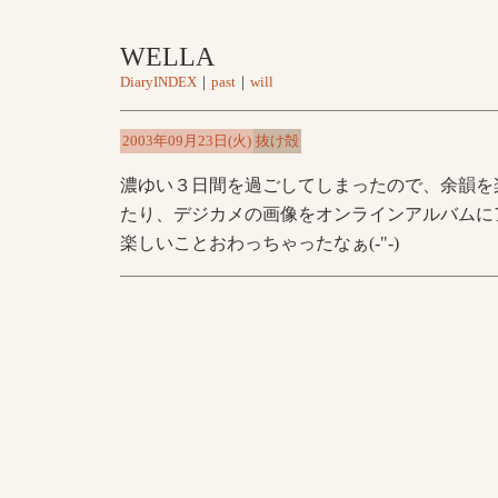
WELLA
DiaryINDEX
｜
past
｜
will
2003年09月23日(火)
抜け殻
濃ゆい３日間を過ごしてしまったので、余韻を
たり、デジカメの画像をオンラインアルバムに
楽しいことおわっちゃったなぁ(-"-)