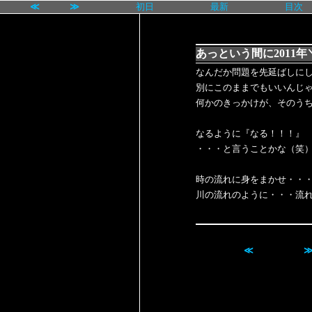
≪
≫
初日
最新
目次
あっという間に2011年＼
なんだか問題を先延ばしに
別にこのままでもいいんじ
何かのきっかけが、そのう
なるように『なる！！！』
・・・と言うことかな（笑
時の流れに身をまかせ・・
川の流れのように・・・流れに
≪