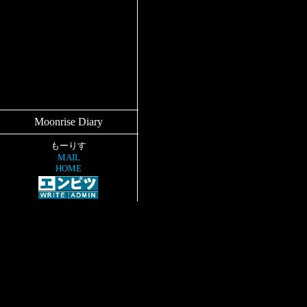
Moonrise Diary
もーりす
MAIL
HOME