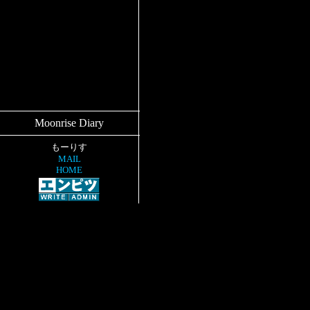
Moonrise Diary
もーりす
MAIL
HOME