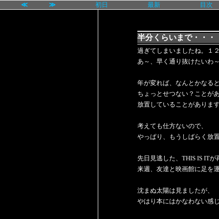
≪
≫
初日
最新
目次
半分くらいまで・・・
過ぎてしまいましたね。１
あ～、早く通り抜けたいわ～(-
年が変れば、なんとかなる
ちょっとせつない？ことが
放置していることがあります(^
考えても仕方ないので、
やっぱり、もうしばらく放
先日見逃した、THIS IS I
来週、友達と映画館に足を
沈まぬ太陽は見ましたが、
やはり本にはかなわない感