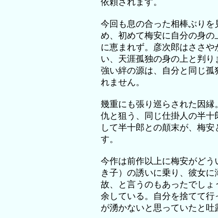
依頼されます。
今回も息の合った相棒ぶりを
め、初めて梅安に自分の身の
に恵まれず。彦次郎はささや
い、天涯孤独の身の上と判り
強い絆の源は、自分と同じ孤
れません。
幾重にも張り巡らされた因縁
仇と狙う、同じ仕掛人の半十
して半十郎との顛末が、梅安
す。
今作は前作以上に梅安がどう
き子）の誘いに乗り、彼女に
故、と言うのもあったでしょ
余している。自分を捨てて行
が湧かないと思っていたと吐