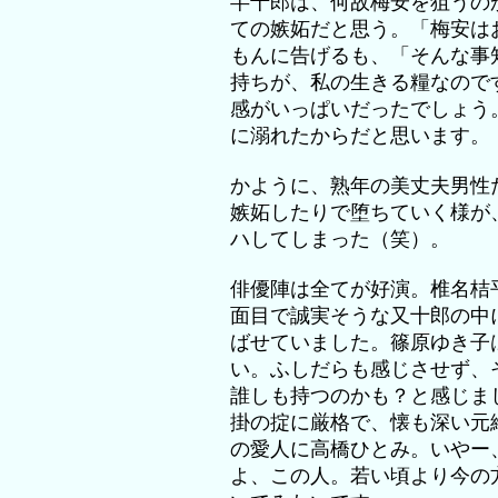
半十郎は、何故梅安を狙うの
ての嫉妬だと思う。「梅安は
もんに告げるも、「そんな事
持ちが、私の生きる糧なので
感がいっぱいだったでしょう
に溺れたからだと思います。
かように、熟年の美丈夫男性
嫉妬したりで堕ちていく様が
ハしてしまった（笑）。
俳優陣は全てが好演。椎名桔
面目で誠実そうな又十郎の中
ばせていました。篠原ゆき子
い。ふしだらも感じさせず、
誰しも持つのかも？と感じま
掛の掟に厳格で、懐も深い元
の愛人に高橋ひとみ。いやー
よ、この人。若い頃より今の