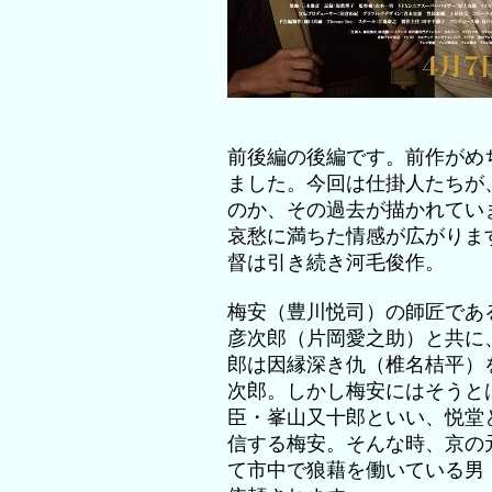
前後編の後編です。前作がめ
ました。今回は仕掛人たちが
のか、その過去が描かれてい
哀愁に満ちた情感が広がりま
督は引き続き河毛俊作。
梅安（豊川悦司）の師匠であ
彦次郎（片岡愛之助）と共に
郎は因縁深き仇（椎名桔平）
次郎。しかし梅安にはそうと
臣・峯山又十郎といい、悦堂
信する梅安。そんな時、京の
て市中で狼藉を働いている男