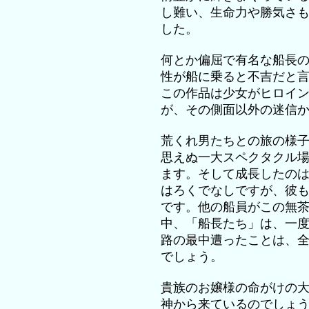
し難い、生命力や勝気さ
した。
何とか偏屈で有名な船長
性が船に乗ると不吉だと
この作品は少女がヒロイ
が、その側面以外の迷信
荒くれ男たちとの旅の様
思えぬ一大スペクタクル
ます。そして成長したの
はろくでなしですが、彼
です。他の船員がこの無
中、「船長たち」は、一
路の最中遭ったことは、
でしょう。
貴族のお嬢様の命がけの
神から来ているのでしょう