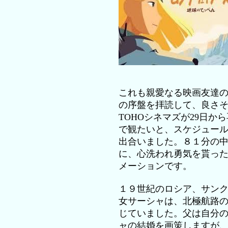
これも親愛なる映画友達
の序盤を拝読して、良さ
TOHOシネマズが29日か
で観たいと、スケジュー
出合いました。８１分の
に、心洗われ勇気を貰っ
メーションです。
１９世紀のロシア、サン
女サーシャは、北極航路
じていました。父は自分
ャの結婚を画策しますが