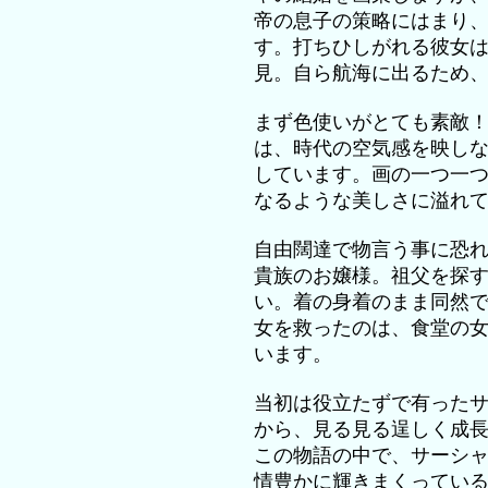
帝の息子の策略にはまり
す。打ちひしがれる彼女
見。自ら航海に出るため
まず色使いがとても素敵
は、時代の空気感を映し
しています。画の一つ一
なるような美しさに溢れ
自由闊達で物言う事に恐
貴族のお嬢様。祖父を探
い。着の身着のまま同然
女を救ったのは、食堂の
います。
当初は役立たずで有った
から、見る見る逞しく成
この物語の中で、サーシ
情豊かに輝きまくってい