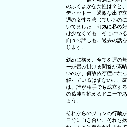
のふくよかな女性は？と
ディットー。過激な出で
通の女性を演じているの
いてました。何気に私の
は少なくても、そこにい
面々の話しも、過去の話
じます。
斜めに構え、全てを運の
ーが畳み掛ける問答が素
いのか、何故依存症にな
解っているはずなのに、
は、誰が相手でも成立す
の葛藤を抱えるドニーで
ょう。
それからのジョンの行動
自分に向き合い、それを