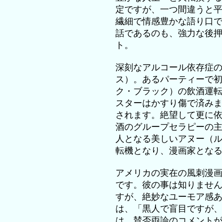
定ですが、一つ間違うと
繊細で情感豊かな語り口
話であるのも、強力な後
ト。
深刻なアルコール依存症
ス）。あるパーティーで
ク・ブラック）の飲酒運
スターはかすり傷で済み
されます。絶望して更に
酒のグループセラピーの
人となる美しいアヌー（
転機となり、漫画家とな
アメリカの実在の風刺漫
です。彼の事は知りませ
すが、絶妙なユーモア感
は、「黒人で盲目ですが
は、賛否両論のコメント