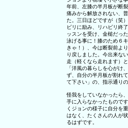
年前、左膝の半月板が断
痛みから解放されない、
た。三日ほどですが（笑
ビリに励み、リハビリ終
ッスンを受け、金槌だった
泳げる事に！膝のため６
きゃ！）、今は断裂前よ
り戻しました。今出来な
走（軽くなら走れます）
「洋風の暮らしを心がけ
ず、自分の半月板が割れ
て下さい」の、指示通り
怪我をしていなかったら
手に入らなかったもので
くジョンの様子に自分を
はなく、たくさんの人が
るはずです。