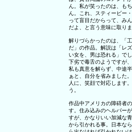
ん。私が笑ったのは、も
ん。これ、スティービー
って盲目だからって、み
だよ、と言う意味に取り
解りづらかったのは、「
だ」の作品。解説は「レ
い女を、男は恐れる」で
下劣で毒舌のようですが
私も真意を解らず、中途
ぁと、自分を省みました
人に、笑顔で対応します
う。
作品中アメリカの障碍者
す。住み込みのヘルパー
すが、かなりいい加減な
から引かれる事。日本な
ら出なければ引かれない