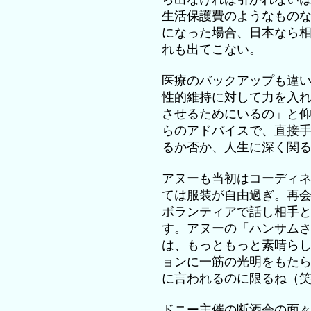
生活保護費のようなもの
になった場合、日本なら
れも出てこない。
医療のバックアップも違
性的維持に対して力を入
させるためにいるの」と
らのアドバイスで、直接
るか否か、人生に深く関
アヌーも当初はコーディ
ては服装が自由過ぎ。再
ボランティアで話し相手
す。アヌーの「ハンサム
は、もっともっと素晴ら
ョンに一筋の光明をもた
に言われるのに限るね（
ドニー主催の断酒会の面