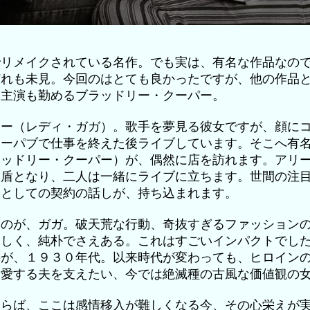
でリメイクされている名作。でも実は、有名な作品なの
どれも未見。今回のはとても良かったですが、他の作品
は主演も勤めるブラッドリー・クーパー。
リー（レディ・ガガ）。歌手を夢見る彼女ですが、顔に
ョーパブで仕事を終えた後ライブしています。そこへ有
ラッドリー・クーパー）が、偶然に店を訪れます。アリ
ろ盾となり、二人は一緒にライブに立ちます。世間の注
ーとしての契約の話しが、持ち込まれます。
たのが、ガガ。破天荒な行動、奇抜すぎるファッション
々しく、純朴でさえある。これはすごいインパクトでし
のが、１９３０年代。以来時代が変わっても、ヒロイン
も愛する夫を支えたい、今では絶滅種の古風な価値観の
ならば、ここは感情移入が難しくなる今、その心栄えが