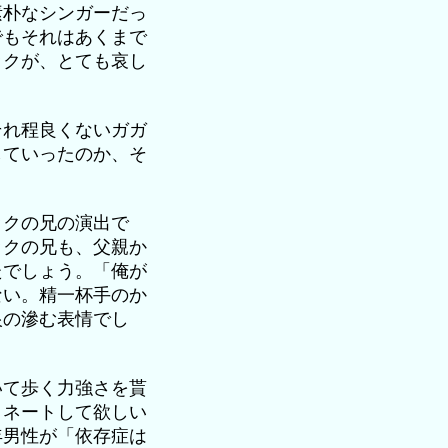
素朴なシンガーだっ
でもそれはあくまで
ックが、とても哀し
それ程良くないガガ
していったのか、そ
ックの兄の演出で
ックの兄も、父親か
たでしょう。「俺が
ない。精一杯手のか
恨の滲む表情でし
いて歩く力強さを貰
ミネートして欲しい
年男性が「依存症は