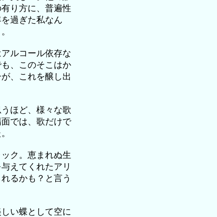
の有り方に、普遍性
年を過ぎた私なん
）。
はアルコール依存な
でも、このそこはか
ーが、これを醸し出
思うほど、様々な歌
場面では、歌だけで
た。
ャック。恵まれぬ生
を与えてくれたアリ
られるかも？と言う
美しい蝶として空に