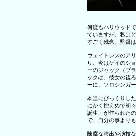
何度もハリウッド
ていますが、私は
すごく残念。監督
ウェイトレスのア
り、今はゲイのシ
ーのジャック（ブ
ックは、彼女の後
ーに、ソロシンガ
本当にびっくりし
にかく控えめで初
誕生」が作られた
で、自分の事より
陳腐な演出や演技