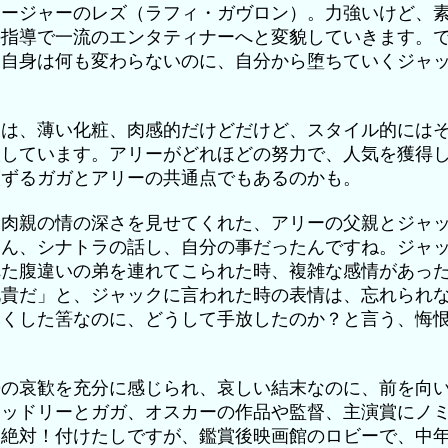
ネージャーのレズ（ラフィ・ガヴロン）。力強いけど、
の指導で一流のエンタティナーへと変貌していきます。
ー自身は何も変わらないのに、自分から堕ちていくジャ
出は、薄い化粧、肉感的だけどだけど、スタイル的には
映しています。アリーがどれほどの努力で、人気を獲得
演ずるガガとアリーの共通点でもあるのかも。
、肉親の情の深さを見せてくれた、アリーの父親とジャ
さん、シナトラの話し、自分の事だったんですね。ジャ
れた腹違いの弟を連れてこられた時、複雑な感情があっ
兄貴だ」と、ジャックに言われた時の表情は、忘れられ
尽くした筈なのに、どうして手放したのか？と言う、悔
婦の哀歓を充分に感じられ、哀しい結末なのに、前を向
ラッドリーとガガ、オスカーの作品や監督、主演賞にノ
は絶対！付けたしですが、鑑賞後映画館のロビーで、中