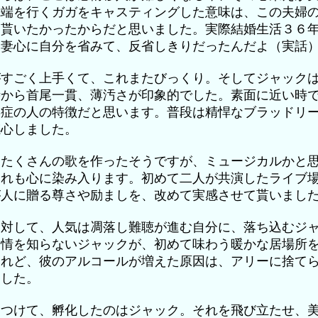
先端を行くガガをキャスティングした意味は、この夫婦
て貰いたかったからだと思いました。実際結婚生活３６
き妻心に自分を省みて、反省しきりだったんだよ（実話
がすごく上手くて、これまたびっくり。そしてジャック
時から首尾一貫、薄汚さが印象的でした。素面に近い時
存症の人の特徴だと思います。普段は精悍なブラッドリ
感心しました。
、たくさんの歌を作ったそうですが、ミュージカルかと
これも心に染み入ります。初めて二人が共演したライブ
が人に贈る尊さや励ましを、改めて実感させて貰いまし
に対して、人気は凋落し難聴が進む自分に、落ち込むジ
愛情を知らないジャックが、初めて味わう暖かな居場所
あれど、彼のアルコールが増えた原因は、アリーに捨て
ました。
見つけて、孵化したのはジャック。それを飛び立たせ、