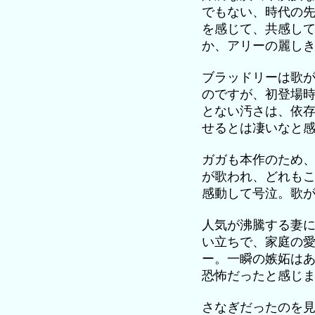
でもない、時代の
を感じて、共感し
か、アリーの麗し
ブラッドリーは歌
のですが、初登場
とない汚さは、依
せるとは凄いなと
ガガも本作のため
が歌われ、どれも
感動して号泣。歌
人気が沸騰する妻
い立ちで、家庭の
ー。一瞬の嫉妬は
恐怖だったと感じ
さなぎだったのを