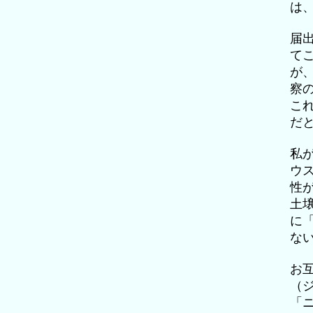
は
届
て
が
察
こ
だ
私
ウ
性
土
に
な
お
（
「