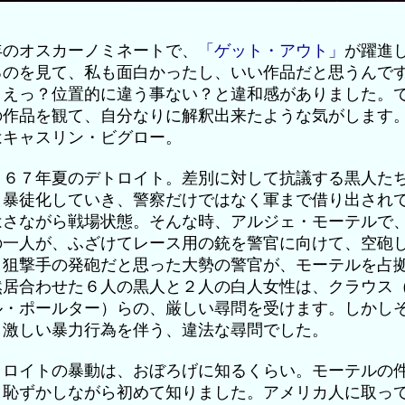
年のオスカーノミネートで、
「ゲット・アウト」
が躍進
るのを見て、私も面白かったし、いい作品だと思うんで
、えっ？位置的に違う事ない？と違和感がありました。
の作品を観て、自分なりに解釈出来たような気がします
はキャスリン・ビグロー。
９６７年夏のデトロイト。差別に対して抗議する黒人た
、暴徒化していき、警察だけではなく軍まで借り出され
はさながら戦場状態。そんな時、アルジェ・モーテルで
の一人が、ふざけてレース用の銃を警官に向けて、空砲
。狙撃手の発砲だと思った大勢の警官が、モーテルを占
然居合わせた６人の黒人と２人の白人女性は、クラウス
ル・ポールター）らの、厳しい尋問を受けます。しかし
、激しい暴力行為を伴う、違法な尋問でした。
トロイトの暴動は、おぼろげに知るくらい。モーテルの
、恥ずかしながら初めて知りました。アメリカ人に取っ