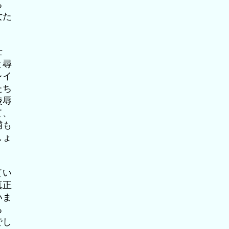
ち
女た
士
と尋
レイ
たち
陵辱
て、
捕も
しょ
てい
真正
いま
る
でし