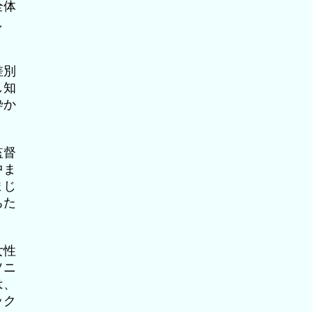
全体
し
。
差別
し知
砕か
監督
中ま
まじ
ちた
女性
ソニ
は、
ック