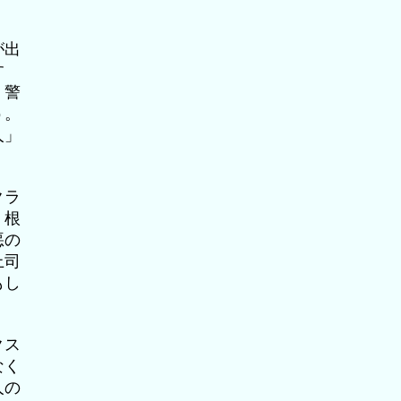
が出
す
。警
う。
人」
クラ
、根
悪の
上司
もし
クス
なく
人の