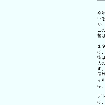
今
い
が
こ
督
１
は
街
人
す
偶
ィ
は
デ
は