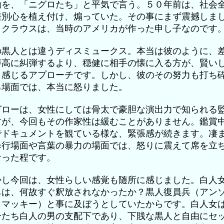
動を、「ニグロたち」と平気で言う。５０年前は、社会
差別心を植え付け、煽っていた。その事にまず震撼しま
。クラウスは、当時のアメリカが作った申し子なのです
の黒人とは違うディスミュークス。本当は彼のように、
声高に糾弾するより、穏健に相手の懐に入る方が、賢い
も感じるアプローチです。しかし、彼のその努力も打ち
る場面では、本当に怒りました。
グローは、女性にしては骨太で豪胆な演出力で知られる
すが、今回もその作家性は緩むことがありません。鑑賞
でドキュメントを観ている様な、緊張感が続きます。凄
暴行場面や言葉の暴力の場面では、怒りに震えて席を立
なった程です。
かし今回は、女性らしい感覚も随所に感じました。白人
ちは、何故すぐ釈放されなかったか？黒人復員兵（アン
・マッキー）と事に及ぼうとしていたからです。白人女
分たち白人の男の支配下であり、下賎な黒人と自由にセ