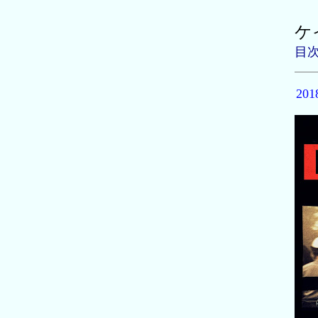
ケ
目
20