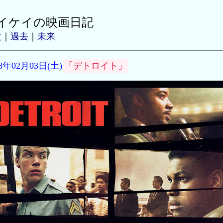
イケイの映画日記
次
｜
過去
｜
未来
18年02月03日(土)
「デトロイト」