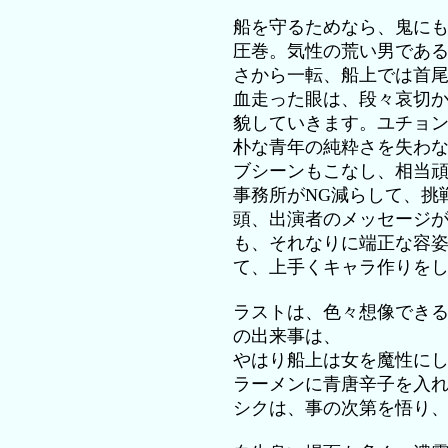
船を守るためなら、鬼に
圧巻。気性の荒い男であ
さから一転、船上では首
血走った眼は、段々哀切
貌していきます。ユチョ
朴な青年の純粋さを失わ
ブシーンもこなし、相当
事務所がNG減らして、挑
頭、出演者のメッセージ
も、それなりに端正な容
て、上手くキャラ作りを
ラストは、色々想像でき
の出来事は、
やはり船上は女を魔性に
ラーメンに青唐辛子を入
シクは、事の次第を悟り