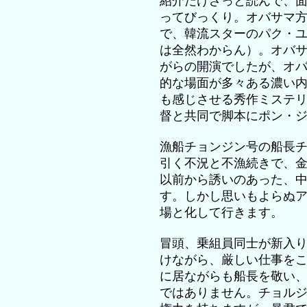
紹介だけざっと読んで、
ってびっくり。オバサマ
で、韓流スターのパク・
は全然わからん）。オバ
がらの開演でしたが、オ
的な場面が多々ある濃い
も感じさせる秀作ミステ
督と共同で脚本にポン・
漁船チョンジン号の船長
引く不況と不漁続きで、
以前から誘いのあった、
す。しかし思いもよらぬ
場と化して行きます。
冒頭、乗組員同士が新入
けながら、厳しい仕事を
に居ながらも船長を敬い
ではありません。チョル