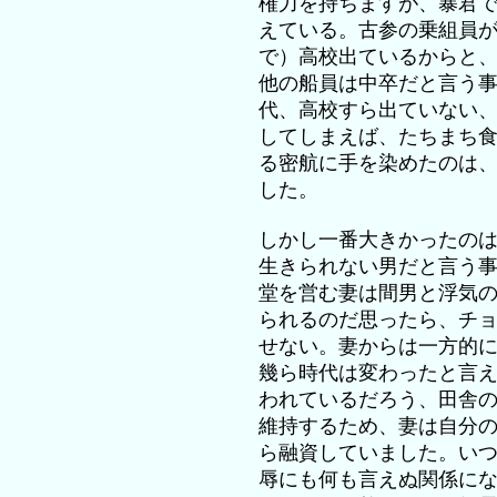
権力を持ちますが、暴君
えている。古参の乗組員
で）高校出ているからと
他の船員は中卒だと言う
代、高校すら出ていない
してしまえば、たちまち
る密航に手を染めたのは
した。
しかし一番大きかったの
生きられない男だと言う
堂を営む妻は間男と浮気
られるのだ思ったら、チ
せない。妻からは一方的
幾ら時代は変わったと言
われているだろう、田舎
維持するため、妻は自分
ら融資していました。い
辱にも何も言えぬ関係に