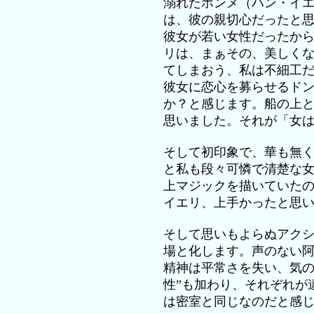
溺れたホンメ（ハン・イ
は、彼の親切心だったと
彼女が若い女性だったか
リは、まぁその、美しく
てしまおう、私は不細工
彼女に恋心を募らせるド
か？と感じます。船の上
思いました。それが「女
そして初印象で、華も無
と私も段々可憐で清楚な
上マジックを描いていた
イエリ、上手かったと思
そして思いもよらぬアク
場と化します。声のない
精神は平常さを失い、気の
性”も加わり、それぞれが
は密室と同じなのだと感