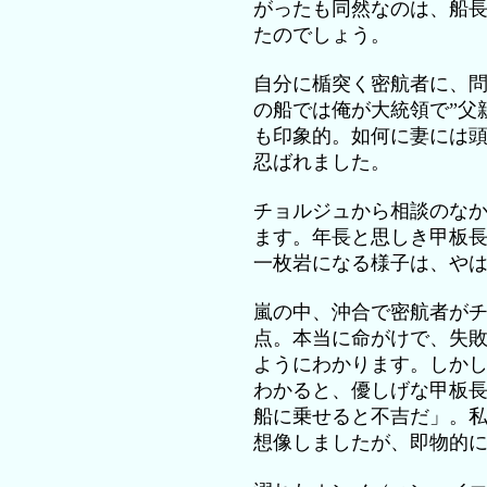
がったも同然なのは、船
たのでしょう。
自分に楯突く密航者に、
の船では俺が大統領で”父
も印象的。如何に妻には
忍ばれました。
チョルジュから相談のな
ます。年長と思しき甲板
一枚岩になる様子は、や
嵐の中、沖合で密航者が
点。本当に命がけで、失
ようにわかります。しか
わかると、優しげな甲板
船に乗せると不吉だ」。
想像しましたが、即物的