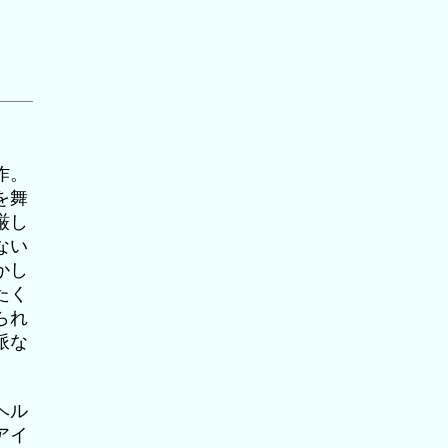
作。
を舞
厳し
ない
かし
たく
られ
派な
ヘル
アイ