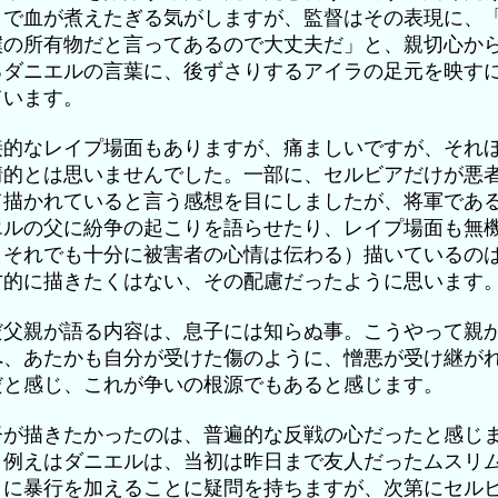
りで血が煮えたぎる気がしますが、監督はその表現に、
僕の所有物だと言ってあるので大丈夫だ」と、親切心か
るダニエルの言葉に、後ずさりするアイラの足元を映す
ています。
接的なレイプ場面もありますが、痛ましいですが、それ
情的とは思いませんでした。一部に、セルビアだけが悪
て描かれていると言う感想を目にしましたが、将軍であ
エルの父に紛争の起こりを語らせたり、レイプ場面も無
（それでも十分に被害者の心情は伝わる）描いているの
方的に描きたくはない、その配慮だったように思います
だ父親が語る内容は、息子には知らぬ事。こうやって親
へ、あたかも自分が受けた傷のように、憎悪が受け継が
だと感じ、これが争いの根源でもあると感じます。
督が描きたかったのは、普遍的な反戦の心だったと感じ
。例えはダニエルは、当初は昨日まで友人だったムスリ
々に暴行を加えることに疑問を持ちますが、次第にセル