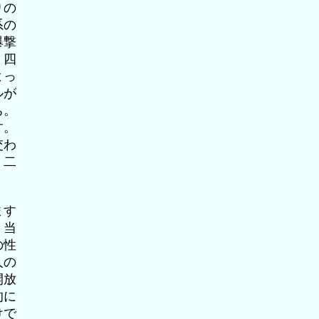
りの
系の
爆撃
。四
よっ
ルが
ち。
す。
交わ
、二
ます
。当
の性
人の
開放
的に
けで