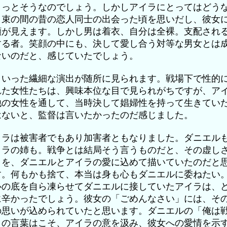
きっとそうなのでしょう。しかしアイラにとってはどう
？束の間の昔の恋人同士の出会った頃を思いだし、彼女
顔が見えます。しかし男は着衣、自分は全裸。支配され
する者。笑顔の中にも、決して愛し合う対等な男女とは
ないのだと、感じていたでしょう。
ういった繊細な演出が随所に見られます。戦場下で性的
れた女性たちは、興味本位な目で見られがちですが、ア
他の女性を通して、当時決して娼婦性を持って生きてい
はないと、監督は言いたかったのだ感じました。
イラは被害者でもあり加害者ともなりました。ダニエル
イラの姉も。戦争とは結局そう言うものだと、その虚し
さを、ダニエルとアイラの愛に込めて描いていたのだと
す。何もかも捨て、本当は身も心もダニエルに委ねたい
心の底を自ら凍らせてダニエルに接していたアイラは、
に辛かったでしょう。彼女の「ごめんなさい」には、そ
の思いが込められていたと思います。ダニエルの「俺は
」の言葉はこそ、アイラの意を汲み、彼女への愛情を示