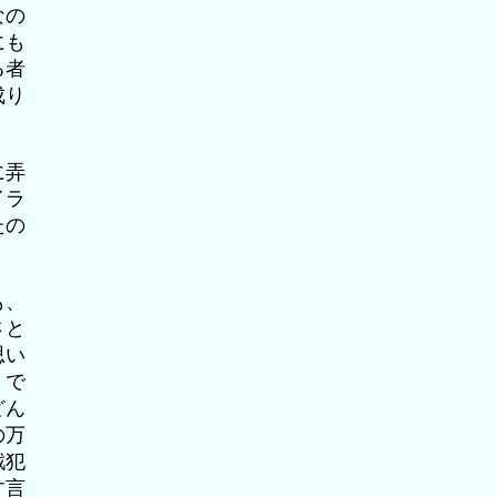
なの
にも
る者
成り
に弄
イラ
たの
も、
さと
思い
。で
どん
の万
戦犯
す言