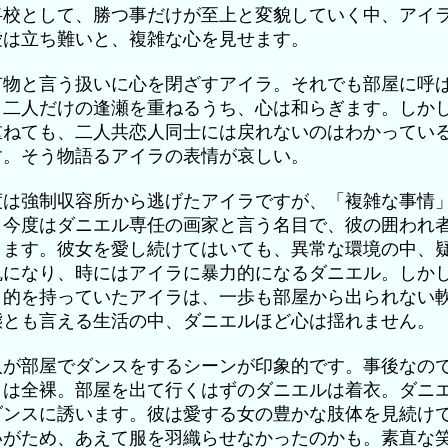
将校として、勝つ事だけが至上と変貌していく中、アイ
愛は立ち難いと、複雑な心を見せます。
有物と言う扱いに心を閉ざすアイラ。それでも部屋に呼
、二人だけの逢瀬を重ねるうち、心は和らぎます。しか
重ねても、二人共恋人同士には戻れないのはわかってい
す。そう物語るアイラの表情が哀しい。
度は強制収容所から逃げたアイラですが、「複雑な事情
、今度はダニエル専任の画家と言う名目で、彼の囲われ
ります。彼女を愛し続けてはいても、異常な環境の中、
鬼になり、時にはアイラに暴力的になるダニエル。しか
目的を持っていたアイラは、一歩も部屋から出られない
態とも言える生活の中、ダニエルほど心は揺れません。
人が部屋でダンスをするシーンが印象的です。事後なの
ラは全裸。部屋を出て行くはずのダニエルは着衣。ダニ
ダンスに誘います。彼は愛する女の豊かな肢体を見続け
いがため、あえて服を羽織らせなかったのかも。素直な