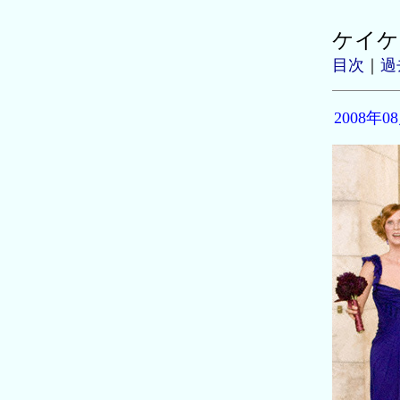
ケイケ
目次
｜
過
2008年0