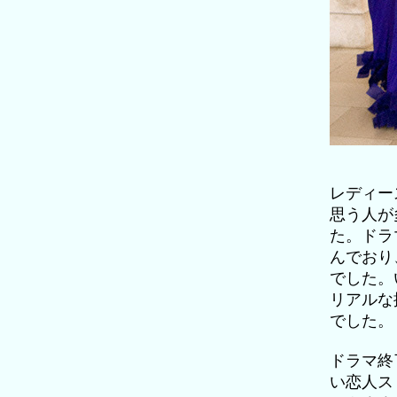
レディー
思う人が
た。ドラ
んでおり
でした。
リアルな
でした。
ドラマ終
い恋人ス