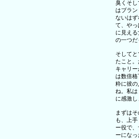
臭くそし
はブラン
ないはず
て、やっ
に見える
の一つだ
そしてと
たこと。
キャリー
は数倍格
粋に彼の
ね。私は
に感激し
まずはそ
も、上手
ー役で、
ーになっ