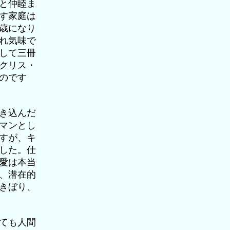
と仲睦ま
す家庭は
歳になり
れ気味で
して三冊
クリス・
のです
き込んだ
マンとし
すが、キ
した。仕
愛は本当
、潜在的
きぼり、
ても人間