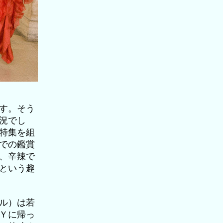
す。そう
況でし
特集を組
での鑑賞
、辛辣で
という趣
ル）は若
Ｙに帰っ