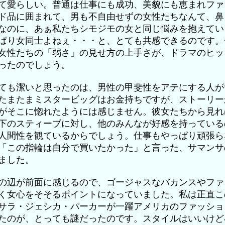
て愛らしい。普通は仕事にも成功、美貌にも恵まれファ
ド品に囲まれて、男も不自由せずの女性たちなんて、鼻
なのに、あぁ私たちシモジモの女と同じ悩みを抱えてい
ぱり女同士よねぇ・・・と、とても共感できるのです。
女性たちの「弱さ」の見せ方の上手さが、ドラマのヒッ
ったのでしょう。
ても潔いと思ったのは、男性の甲斐性をアテにする人が
たまたまミスタービッグはお金持ちですが、ストーリー
がそこに惚れたようには感じません。彼女たちから見れ
下のスティーブに対し、他のみんなが好感を持っている
人間性を観ているからでしょう。仕事もやっぱり頑張ら
「この指輪は自分で買いたかった」と言った、サマンサ
ました。
の辺が前面に感じるので、ゴージャスなバカンスやファ
く女心をそそるポイントになっていました。私は正直こ
サラ・ジェシカ・パーカーが一躍アメリカのファッショ
たのが、とっても謎だったのです。スタイルはいいけど