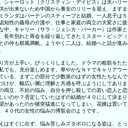
。シャーロット（クリスティン・デイビス）は夫ハリー
供が出来ないため中国から養女のリリーを迎え、ますま
ミランダはバーテンのスティーブと結婚。一人息子は５
認知性の義母の介護や、仕事と家庭の両立の大変さに疲
な中、キャリー（サラ・ジェシカ・パーカー）は作家と
、長年別れと再会を繰り返してきたミスター・ビッグ（
との仲も順風満帆。ようやく二人は、結婚へと話が進み
。
り方が上手い。びっくりしました。ドラマの粗筋をたた
私でも、充分楽しめます。華やかなＮＹでキャリアウー
ている、まずこの部分で少数派のはずの女性たちなんで
づけが、幅広い層に理解と共感を呼ぶようにしてありま
の両立、不妊の悩み、自分を押し殺しての若い恋人と恋
しいのか？否定していたはずの結婚が４０にして決まり
望があったのか猪突猛進になってしまい、花婿は置いて
、４０代の女性の悩みの博覧会のようです。
えはすぐに出ず、悩み苦しみズタボロになる姿は、とっ