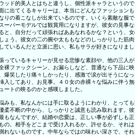
ウッド的美人とはちと違うし、個性派キャラというので
面に出てくるキャリーは、本当にどんなファッションも
なりの着こなしが出来ているのです。いくら素敵な服で
スーパーモデルでは観賞用になりますが、彼女の見事な
ると、自分だって頑張ればああなれるかな？という、女
しょう。彼女の二の腕や太ももなどのしっかりした筋肉
しているんだと立派に思い、私もサラが好きになりまし
張っているキャリーが見せる悲惨な素顔や、他の三人が
全裸ファックシーン、お漏らしなど、普通なら下品に映
、爆笑したり痛々しかったり、感激で涙が出そうになっ
挿入してあり、お見事。４０女の赤裸々な悩みに伴う無
ュートの映るのかと感嘆しました。
悩みも、私なんかには手に取るようにわかり、とっても
優柔不断の中から、しっかりと誠意も読み取れます。彼
最もなんですが、結婚や恋愛は、正しい事が必ずしも正
もの。相手をどこまで受け入れるか、許せるか、それは
測れないものです。中年ならではの味わい深さで、それ