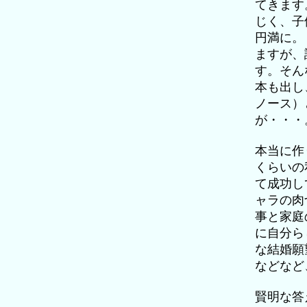
てきます
じく、子
円満に。
ますが、
す。そん
本も出し
ノース）
が・・・
本当に作
くらいの
て成功し
ャラの肉
事と家庭
に自分ら
な結婚願
などなど
賢明な答