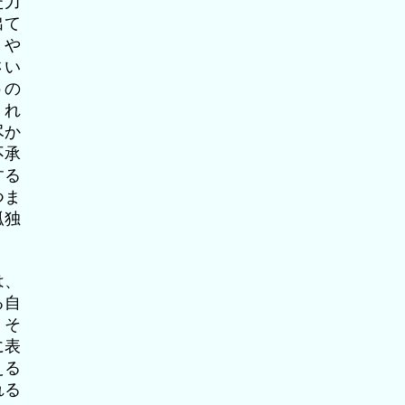
た力
出て
、や
さい
うの
くれ
尽か
不承
する
つま
孤独
は、
る自
。そ
に表
える
れる