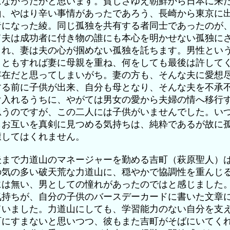
はなかったかと思います。貧しさゆえ朝鮮から日本に来
山、やはり辛い事情があったであろう、長崎から東京に
者になった綾。同じ孤独を共有する者同士であったのが
て夫は成功者に付き物の誰にも本心を明かせない孤独に
まれ、妻は夫の心が掴めない孤独を託ちます。男性とい
、ともすれば妻に母親を重ね、何をしても最後は許して
存在だと思ってしまいがち。妻の方も、そんな夫に愛想
する前に子供が出来、自分も母となり、そんな夫を不承
け入れるうちに、やがては男女の愛から夫婦の情へ移行
思うのですが、この二人には子供がいませんでした。い
もお互いを真剣に見つめる気持ちは、純粋であるが故に
癒してはくれません。
後まで力道山のマネージャーを勤める吉町（萩原聖人）
の気の多い破天荒な力道山に、穏やかで協調性を重んじ
には無い、男としての憧れがあったのではと感じました
気持ちが、自分の子供のバースデーカードに書いた文章
ていました。力道山にしても、学習能力のない自分を支
町にすまないと思いつつ、彼もまた吉町がそばにいてく