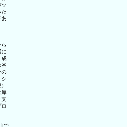
バッ
った
であ
から
屋に
。成
の谷
その
うシ
紀）
は厚
に支
プロ
山で