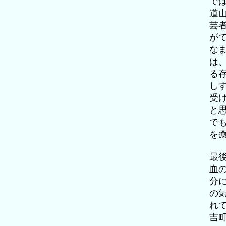
で
道
芸
が
な
は
る
し
受
と
で
を
最
血
分
の
れ
吉