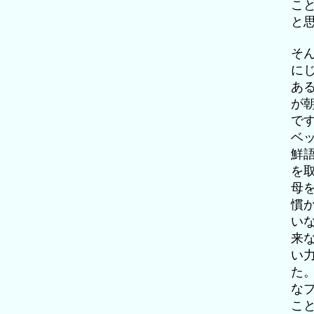
こ
と
そ
に
あ
が
で
ベ
鮮
を
母
慣
い
来
い
た
な
こ