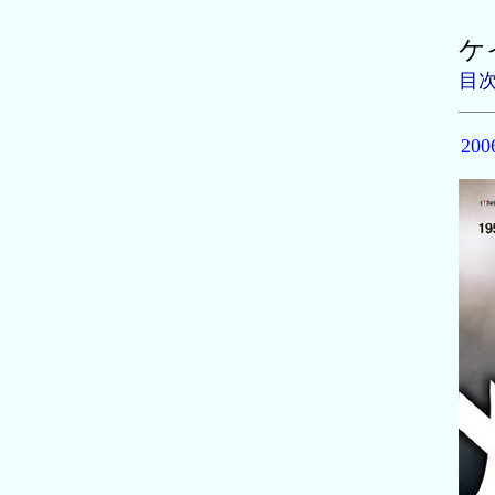
ケ
目
20