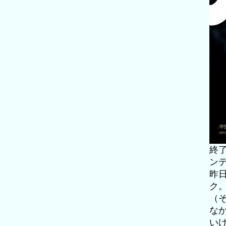
終
ン
昨
ク
（
な
い