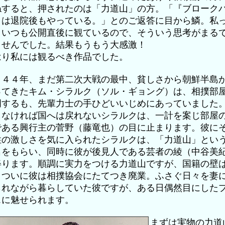
ねすると、押されたのは「力道山」の方。「『ブローク
』は退院後もやっている。」とのご返答に目から鱗。私
、いつも公開直後に観ているので、そういう思考がまる
ませんでした。結果もうもう大感激！
はり私には観るべき作品でした。
９４４年、まだ第二次大戦の最中、貧しさから朝鮮半島
ってきたキム・シラルク（ソル・ギョング）は、相撲部
門するも、先輩力士の手ひどいいじめにあっていました
しなければ国へは戻れないシラルクは、一計を案じ部屋
である興行主の菅野（藤竜也）の目に止まります。彼に
性の激しさを気に入られたシラルクは、「力道山」とい
名をもらい、同時に彼が後見人である芸者の綾（中谷美
娶ります。順調に実力をつける力道山ですが、国籍の壁
、ついに彼は相撲協会にたてつき廃業。ふさぐ日々を妻
られながら暮らしていた彼ですが、ある日偶然目にした
スに魅せられます。
まずは実物の力道