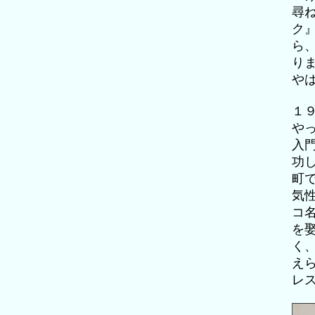
尋
ク
ら
り
や
１
や
入
功
町
気
コ
を
く
え
レ