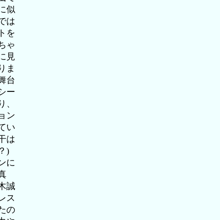
に似
では
トを
ちゃ
に見
りま
舞台
シー
り、
ョン
てい
干は
？)
ンに
真
木誠
レス
たの