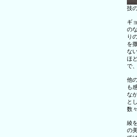
技
ギ
の
り
を
な
ほ
で
他
も
な
と
数
綾
の