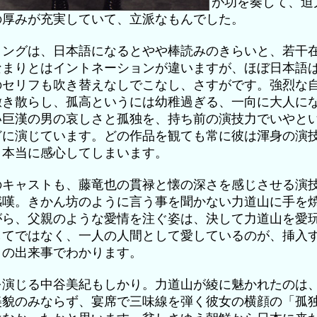
が功を奏して、迫
の厚みが充実していて、立派なもんでした。
ョングは、日本語になるとやや棒読みのきらいと、若干
なまりとはイントネーションが違いますが、ほぼ日本語
のセリフも吹き替えなしでこなし、さすがです。強烈な
撒き散らし、孤高というには幼稚過ぎる、一向に大人に
い巨漢の男の哀しさと孤独を、持ち前の演技力でいやと
どに演じています。どの作品を観ても常に彼は渾身の演
、本当に感心してしまいます。
のキャストも、藤竜也の貫禄と懐の深さを感じさせる演
感嘆。きかん坊のように言う事を聞かない力道山に手を
がら、父親のような愛情を注ぐ姿は、決して力道山を愛
してではなく、一人の人間として愛しているのが、挿入
々の出来事でわかります。
を演じる中谷美紀もしかり。力道山が綾に魅かれたのは
美貌のみならず、宴席で三味線を弾く彼女の横顔の「孤