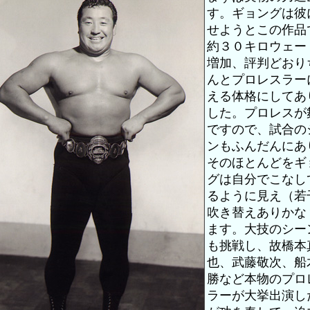
す。ギョングは彼
せようとこの作品
約３０キロウェー
増加、評判どおり
んとプロレスラー
える体格にしてあ
した。プロレスが
ですので、試合の
ンもふんだんにあ
そのほとんどをギ
グは自分でこなし
るように見え（若
吹き替えありかな
ます。大技のシー
も挑戦し、故橋本
也、武藤敬次、船
勝など本物のプロ
ラーが大挙出演し