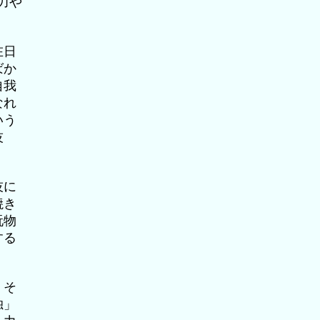
力や
在日
ばか
自我
なれ
いう
技
技に
焼き
玩物
する
、そ
独」