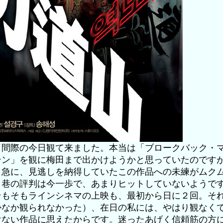
了間際の今日観て来ました。本当は「ブロークバック・
テン」を観に梅田まで出かけようかと思っていたのです
日急に、見逃しを納得していたこの作品への未練がムク
。巷の評判は今一歩で、あまりヒットしていないようで
そもそもラインシネマの上映も、最初から日に２回。そ
かなか観られなかった）、在日の私には、やはり観なく
けない作品に思えたからです。迷ったあげく信頼筋の方