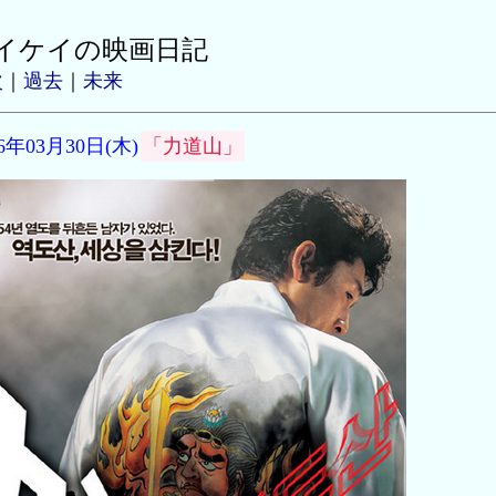
イケイの映画日記
次
｜
過去
｜
未来
06年03月30日(木)
「力道山」