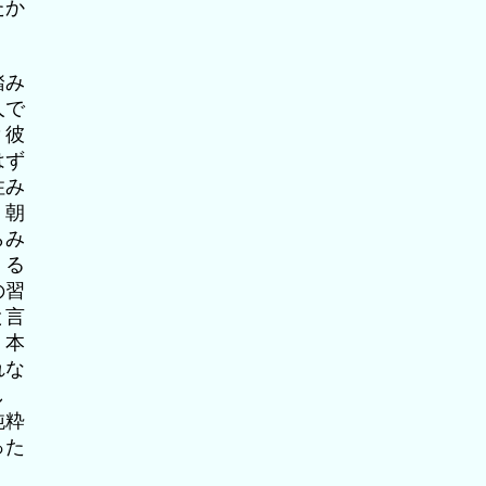
たか
踏み
人で
？彼
はず
住み
、朝
らみ
くる
の習
と言
。本
れな
し
純粋
った