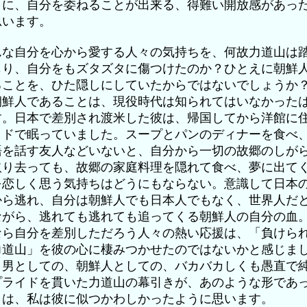
とに、自分を委ねることが出来る、得難い開放感があっ
思います。
んな自分を心から愛する人々の気持ちを、何故力道山は
じり、自分をもズタズタに傷つけたのか？ひとえに朝鮮
ることを、ひた隠しにしていたからではないでしょうか
朝鮮人であることは、現役時代は知られてはいなかった
す。日本で差別され渡米した彼は、帰国してから洋館に
ッドで眠っていました。スープとパンのディナーを食べ
語を話す友人などいないと、自分から一切の故郷のしが
取り去っても、故郷の家庭料理を隠れて食べ、夢に出て
を恋しく思う気持ちはどうにもならない。意識して日本
から逃れ、自分は朝鮮人でも日本人でもなく、世界人だ
ながら、逃れても逃れても追ってくる朝鮮人の自分の血
なら自分を差別しただろう人々の熱い応援は、「負けら
力道山」を彼の心に棲みつかせたのではないかと感じま
。男としての、朝鮮人としての、バカバカしくも愚直で
プライドを貫いた力道山の幕引きが、あのような形であ
とは、私は彼に似つかわしかったように思います。