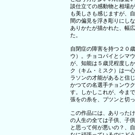
談仕立ての感動物と相場
も美しさも感じますが、
間の偏見を浮き彫りにし
ありかたが描かれた、幅
た。
自閉症の障害を持つ２０
ウ）。チョコパイとシマ
が、知能は５歳児程度し
ク（キム・ミスク）は一
ラソンの才能があると信
かつての名選手チョンウ
す。しかしこれが、今ま
張をの糸を、プツンと切
この作品には、ありった
の人生の全ては子供、子
と思って何が悪いの？、
なに頑張っているのにど