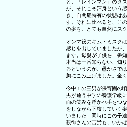
と、「レインマン」のダ
が、それこそ渾身という
き、自閉症特有の状態は
す。それに比べると、こ
の姿を、とても自然にス
オンマ役のキム・ミスク
感じを出していましたが
ます。母親が子供を一番
本当は一番知らない、知
るというのが、愚かさで
胸にこみ上げました。全
今中１の三男が保育園の
男が通う中学の養護学級
面の笑みを浮かべ手をつ
をしながら下校していく
いました。同時にこの子
親御さんの苦労も、いか