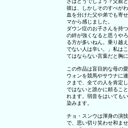
さはどうでしょう？父親
彼は、しかしそのすべが
血を分けた父や弟でも寄
マから感じました。
ダウン症のお子さんを持
の絆が強くなると思うや
る方が多いねん。乗り越
でない人は辛い。」私は
てはならない言葉だと胸
この作品は盲目的な母の
ウォンを競馬やサウナに
クまで、全ての人を肯定
ではないと誰かに頼るこ
れます。弱音をはいても
染みます。
チョ・スンウは渾身の演
で、思い切り笑わせ和ま