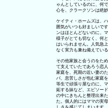
ゃんとしているのに、何
心を、クラークソンは絶
ケイティ・ホームズは、
囲気がいつも好ましいで
ンはほとんどないのに、
様子がとても切なく、何
はいられません。人気急
なく実力も兼ね備えてい
その他家族と会うのをた
て支えていたであろう恋
家庭を、死期の近い妻の
パ、息苦しさが包む家庭
等生で頑張り屋なのに、
妬する妹など、エピソー
の中にきちんと整理出来
た。個人的にはママの実
しさを感じてしまいます