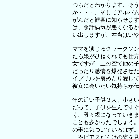
つらだとわかります。そ
か・・・。そしてアルバ
がんだと観客に知らせま
は、余計病気が悪くなる
い出しますが、本当はい
ママを演じるクラークソ
たら娘がひねくれても仕
女ですが、上の空で他の
だったり感情を爆発させ
イプリルを褒めたり愛し
彼女に会いたい気持ちが
年の近い子供３人、小さ
だって、子供を生んです
く、段々親になっていき
ことも多かったでしょう
の事に気づいているはず
ーやピアスだらけの姿を