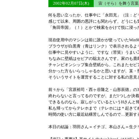
2002年02月07日(木)
宙（そら）を舞う言
何を思い立ったか、仕事中に「永田充」（注：ど
感じて以来、周囲の悪評にも関わらず、どうにも
「角田帝国」（！）とかで検索をかけて悦に浸っ
現在使用中のマシンは前に誰かが使っていたWin
ブラウザが白黒青（青はリンク）で表示されるよ
仕事中に見やすいように、ですな（苦笑）うまい
ちなみに壁紙はセピアの聡太さんです。家のも鹿
チャンピオンシップ集合壁紙から、これまたセピ
分かった方もいらっしゃるかと思いますが、某・
そういうサイトを運営することに対する私の意見
前々から「宮原裕司・西ヶ谷隆之・山形辰徳」の
終わらないと言ってるのですが、まだ1つしか決
できるものなら、寂しがっているというHさんと
私も帰ってからテレホまで（テレホには＊起きて
時間の使い方に最近結構苦しんでるので…更新す
本日の結論：羽田さん＝イチゴ、本山さん＝生ク