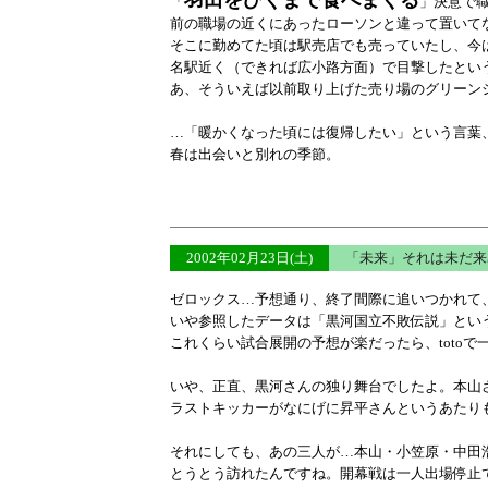
羽田をひくまで食べまくる
「
」決意で
前の職場の近くにあったローソンと違って置いてな
そこに勤めてた頃は駅売店でも売っていたし、今
名駅近く（できれば広小路方面）で目撃したとい
あ、そういえば以前取り上げた売り場のグリーン
…「暖かくなった頃には復帰したい」という言葉
春は出会いと別れの季節。
2002年02月23日(土)
「未来」それは未だ来
ゼロックス…予想通り、終了間際に追いつかれて
いや参照したデータは「黒河国立不敗伝説」とい
これくらい試合展開の予想が楽だったら、totoで
いや、正直、黒河さんの独り舞台でしたよ。本山
ラストキッカーがなにげに昇平さんというあたり
それにしても、あの三人が…本山・小笠原・中田
とうとう訪れたんですね。開幕戦は一人出場停止