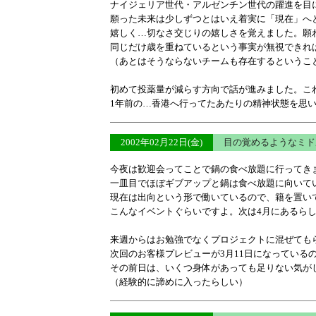
ナイジェリア世代・アルゼンチン世代の躍進を目
願った未来は少しずつとはいえ着実に「現在」へ
嬉しく…切なさ交じりの嬉しさを覚えました。願
同じだけ歳を重ねているという事実が無視できれ
（あとはそうならないチームも存在するというこ
初めて投薬量が減らす方向で話が進みました。こ
1年前の…香港へ行ってたあたりの精神状態を思
2002年02月22日(金)
目の覚めるようなミド
今夜は歓迎会ってことで鍋の食べ放題に行ってき
一皿目でほぼギブアップと鍋は食べ放題に向いて
現在は出向という形で働いているので、籍を置い
こんなイベントぐらいですよ。次は4月にあるら
来週からはお勉強でなくプロジェクトに混ぜても
次回のお客様プレビューが3月11日になっている
その前日は、いくつ身体があっても足りない気が
（経験的に諦めに入ったらしい）