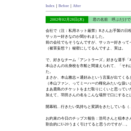
Index
｜
Before
｜
After
2002年02月28日(木)
君の名前 呼ぶだけ
会社で（注：私用ネット厳禁）Rさんお手製の日
サッカー好きなのか聞かれました。
前の会社でもそうなんですが、サッカー好きって
（被害妄想？）秘密にしてるんですよ、実は。
で、好きなチーム「アントラーズ」好きな選手「
本山さんの出身校を市船と間違えられて、「それ
た。
まさか、本山雅志＝通好みという言葉が出てくる
（本山ファン、ってミーハーの権化みたいな扱い
まあ鹿島のチケットをまだ取りにくいと思ってい
加えて、羽田さんの名をこんな場所で口にすると
開幕戦…行きたい気持ちと変調をきたしている（
お約束の今日のチップス報告：浩司さんと稲本さ
割合的にU-20うまく引けてると思うのですが…。