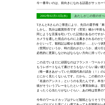
今一番辛いのは、前向きになれる話題がサッカー
2002年02月13日(水)
あたしがこの世のすべ
TさんとRさんのご厚意により、先日の選手権「東
しかし、気分は鑑賞拒否です（苦笑）確か1年前
同じような言葉を吐いていた記憶があるのですが
カメラを通した視点のものに上書きされるのがと
かといって、観戦記は載せる場所が……という状
（世間がというか、時の流れがというか、成り行
必然的に更新しなければならない方向に持ってい
この点でいまだに頑固なのはフランス・ワールド
もうレポートなんて書けそうもないぐらい遠い彼
（唯一書きあがっていた韓国代表の試合（！）の
とにかく見たくないんです。だから、この前のス
「名波のアシスト」というのを見たんです。本当
彼がそういうプレーをしたという事実自体は、翌
まったく心当たりがないぐらい…あの時は世界の“
今年のワールドカップはテレビ観戦となりそうで
やっぱりどんな見にくい席であっても生観戦が一