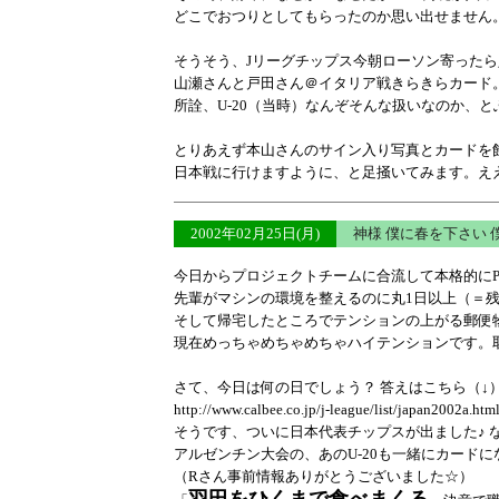
どこでおつりとしてもらったのか思い出せません。
そうそう、Jリーグチップス今朝ローソン寄ったら
山瀬さんと戸田さん＠イタリア戦きらきらカード
所詮、U-20（当時）なんぞそんな扱いなのか、
とりあえず本山さんのサイン入り写真とカードを
日本戦に行けますように、と足掻いてみます。ええ
2002年02月25日(月)
神様 僕に春を下さい
今日からプロジェクトチームに合流して本格的に
先輩がマシンの環境を整えるのに丸1日以上（＝
そして帰宅したところでテンションの上がる郵便
現在めっちゃめちゃめちゃハイテンションです。
さて、今日は何の日でしょう？ 答えはこちら（↓
http://www.calbee.co.jp/j-league/list/japan2002a.htm
そうです、ついに日本代表チップスが出ました♪ 
アルゼンチン大会の、あのU-20も一緒にカード
（Rさん事前情報ありがとうございました☆）