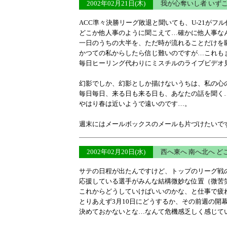
2002年02月21日(木)
我が心奪いし者 いずこ
ACC準々決勝リーグ敗退と聞いても、U-21がフ
どこか他人事のように聞こえて…確かに他人事な
一日のうちの大半を、ただ時が流れることだけを
かつての私からしたら信じ難いのですが…これも
毎日ヒーリング代わりにミスチルのライブビデオ
幻影でしか、幻影としか描けないうちは、私の心
毎日毎日、来る日も来る日も、あなたの話を聞く
やはり春は近いようで遠いのです…。
週末にはメールボックスのメールも片づけたいで
2002年02月20日(水)
西へ東へ 南へ北へ 
サテの日程が出たんですけど、トップのリーグ戦
応援している選手がみんな結構微妙な位置（微苦
これからどうしていけばいいのかな、と仕事で疲
とりあえず3月10日にどうするか、その前週の開
決めておかないとな…なんて危機感乏しく感じて