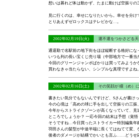
想いは募れど体は動かず、たまに動けば空振りの
見に行くのは、幸せになりたいから。幸せを分け
とりあえずゼロックスはテレビかな…。
2002年02月19日(火)
運不運をつかさどる天
通退勤で名駅前の地下街をほぼ縦断する格好にな
いつも列の長い宝くじ売り場（中部地方で一番当
今回のグリーンジャンボばかりは買ってみようか
買わなきゃ当たらない、シンプルな真理ですよね
2002年02月16日(土)
その笑顔が 瞳（め）
書きたい気分でもないんですけど、Sさんが書け
今の心境は「高めの球に手を出して空振りの三振
今年からストライクゾーンが高くなっていて、見
ところでしょうか？ 一応今回の結末は予想（覚
そうですね…今日買ったストライカー特別編集年鑑
羽田さんの髪型が中途半端に長くてはねてて変、
後者のダメージが結構でかいとも言ふ……どうせ