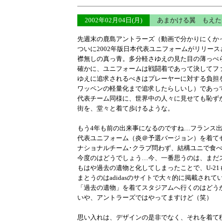
2002年02月04日(月)
あまかける翼 もえ
先週末の鹿島アントラーズ（動画で分かりにくかっ
ついに2002年版日本代表ユニフォームがリリース
襟無しの真っ青。多分軽さゆえの見た目の薄っぺ
確かに、ユニフォームは戦闘着であって決してフ
ゆえに追求されるべきはプレーヤーに対する負担
ワッペンの軽量化まで追求したらしいし）であっ
代表チーム同様に、世界中の人々に見せても恥ず
街を、堂々と着て歩けるような。
もう4年も前の出来事になるのですね…フランス
代表ユニフォーム（炎＠予選バージョン）を着て
ナショナルチーム･クラブ問わず、結構ユニで食
今度のはどうでしょう…今、一番思うのは、まだス
もはや過去の遺物と化してしまったことで、U-21も
まとうのはadidasのサイトで大々的に掲載され
「過去の遺物」を着てスタジアムへ行くのはどう
いや、アントラーズではやってますけど（笑）
思い入れは、デザインの是非でなく、それを着て