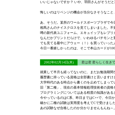
いいじゃないですか？ いや、羽田さんがそうだ
悔しいのはリベンジの機会が当分なさそうなこと
あ、そうだ。某所のワールドスポーツプラザで今
相馬さんのナイスクロスを見てしまいました。不
噂の新代表ユニフォーム、エキュイップもレプリ
なんだかプリントだらけで、いわゆるパチモンと
でも見てる最中にアウェー（！）を買っていった
今日一番嬉しかったのは、そこで本山カードが100
2002年02月14日(木)
君は君 君らしく生き
就業して半月も経ってないのに、まだお勉強期間
履歴書に持っている資格は全部書けと言いますけ
大学時代のある時点から書くのを止めてしまって
旧「第二種」、現在の基本情報処理技術者の資格
プログラミングについてはある程度の知識がある
今やっているのはC系、昨日まではC++で、今日
確かに二種の試験は実用度を考えてCで受けまし
あの試験なぜ合格したのか分かりませんもんね～