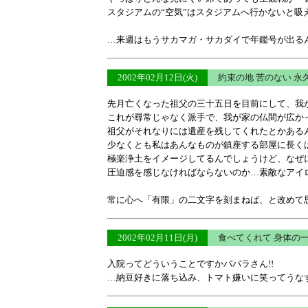
スタジアムの“空気”はスタジアムへ行かないと吸
…来週はもうサカマガ・サカダイで年鑑号が出るん
2002年02月12日(火)
約束の地 苦のない 
先月亡くなった祖父の三十五日を目前にして、我
これが尋常じゃなく派手で、我が家の仏間が広か
祖父がそれなりには遺産を残してくれたとかある
少なくとも私はあんなものが鎮座する部屋に長く
極楽浄土をイメージしてるんでしょうけど、なぜ
圧迫感を感じなければならないのか…素敵なアイ
常に心へ「有限」の二文字を刻まねば、と改めて
2002年02月11日(月)
食べてくれて 身体の
入院ってどういうことですかパパラさん!!
…納豆好きに落ち込み、トマト嫌いに笑ってうな