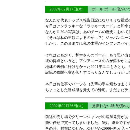
2002年02月27日(水)
ボール ボール 僕が
なんだか代表チップス報告日記になりそうな最近の
今日はアンラッキーな「ラッキーカード」と和幸さんのG
なんかU-20の写真は、あのチームの歴史におい
（それは私の主観によるのか…？）ジャパンユース
しかし、このままでは私の体重がインフレスパイ
それはともかく、和幸さんのゴール…もう思い出
彼の得点というと、アジアユースの方が鮮やかに
地球の裏側に行けなかった2001年ユニもろとも
記憶の暗闇へ突き落とすつもりなんでしょうか…
本日はお仕事でパーツを（先輩の手を煩わせまく
ちょっとした達成感を覚えての帰宅。まだまだテ
2002年02月26日(火)
見慣れない紙 見慣れ
前述の売り場でグリーンジャンボの追加発売があ
勢い任せで買ってしまいました。5枚。連番です
その時、財布になぜか…なぜだか2000円札が入