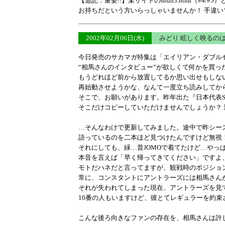
【追記：重要!!】某サイトのshun3.html（#4/#
お持ちだという方いらっしゃいませんか！ 手違
2002年02月06日(水)
みどり 眩しく映るの
今日発売のサカマガ特集は「エイリアン・ダブル
“相馬さんのインタビュー”が欲しくて何かを買っ
もうどれほど前から放置してるか思い出せもしな
再始動させようかな、なんて一度立ち読みしてか
そこで、お願いがあります。昨年出た『日本代表SP
そこだけコピーしていただけませんでしょうか？
…そんなわけで更新してみました。途中で昨シー
語っているのを二本ほど見つけたんですけど無視！
それにしても、緑…昔JOMOで着てたけど…やっ
本音を言えば「早く帰ってきてください」ですよ
モトだハネだと言ってますが、観戦時のポジショ
常に、コンスタントにアントラーズには相馬さん
それが失われてしまった現在、アントラーズを見
10番の人もいますけど、彼とてレギュラーを約束
こんな後ろ向きなファンの存在を、相馬さんは許