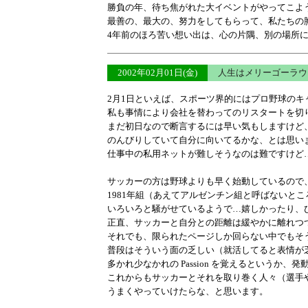
勝負の年、待ち焦がれた大イベントがやってこよ
最善の、最大の、努力をしてもらって、私たちの
4年前のほろ苦い想い出は、心の片隅、別の場所
2002年02月01日(金)
人生はメリーゴーラウ
2月1日といえば、スポーツ界的にはプロ野球のキ
私も事情により会社を替わってのリスタートを切
まだ初日なので断言するには早い気もしますけど
のんびりしていて自分に向いてるかな、とは思い
仕事中の私用ネットが難しそうなのは難ですけど
サッカーの方は野球よりも早く始動しているので
1981年組（あえてアルゼンチン組と呼ばないと
いろいろと騒がせているようで…嬉しかったり、
正直、サッカーと自分との距離は緩やかに離れつ
それでも、限られたページしか回らない中でもそ
普段はそういう面の乏しい（就活してると表情が
多かれ少なかれの Passion を覚えるというか、
これからもサッカーとそれを取り巻く人々（選手
うまくやっていけたらな、と思います。