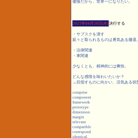
傲慢だから、世界一になりたい。
2021年04月28日(水)
決行する
・サブスクを潰す
延々と取られるものは勇気ある撤退
・法律関連
・車関連
少なくとも、精神的には爽快。
どんな感情を味わいたいか？
→目指すものに向かい、活気ある状
comprise
component
framework
prototype
dimension
margin
relevant
compatible
correspond
identical