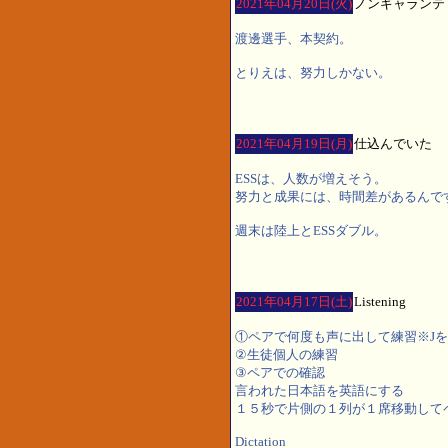
2021年04月20日(火)
ノンギャランテ
渡邊選手、本契約。
とりえは、努力しかない。
2021年04月19日(月)
仕込んでいた
ESSは、人数が増えそう。
努力と成果には、時間差があるんで
週末は陸上とESSダブル。
2021年04月17日(土)
Listening
①ペアで何度も声に出して練習※Jを
②生徒個人の練習
③ペアでの確認
言われた日本語を英語にする
１５秒で片側の１列が１席移動して
Dictation