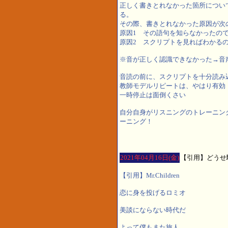
正しく書きとれなかった箇所につい
る。
その際、書きとれなかった原因が次
原因1 その語句を知らなかった
原因2 スクリプトを見ればわかる
※音が正しく認識できなかった→音
音読の前に、スクリプトを十分読み
教師モデルリピートは、やはり有効
一時停止は面倒くさい
自分自身がリスニングのトレーニン
ーニング！
2021年04月16日(金)
【引用】どうせ
【引用】Mr.Children
恋に身を投げるロミオ
美談にならない時代だ
よって僕もまた旅人