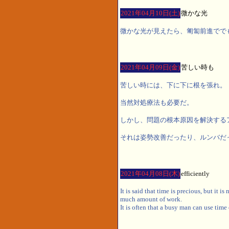
2021年04月10日(土)
微かな光
微かな光が見えたら、匍匐前進でで
2021年04月09日(金)
苦しい時も
苦しい時には、下に下に根を張れ。
当然対処療法も必要だ。
しかし、問題の根本原因を解決する
それは姿勢改善だったり、ルンバだ
2021年04月08日(木)
efficiently
It is said that time is precious, but it 
much amount of work.
It is often that a busy man can use tim