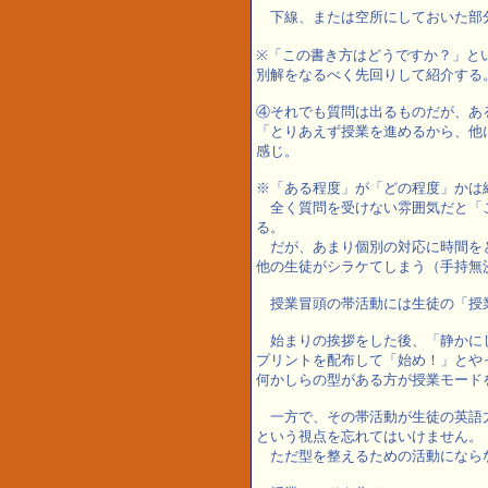
下線、または空所にしておいた部
※「この書き方はどうですか？」と
別解をなるべく先回りして紹介する
④それでも質問は出るものだが、あ
「とりあえず授業を進めるから、他
感じ。
※「ある程度」が「どの程度」かは
全く質問を受けない雰囲気だと「
る。
だが、あまり個別の対応に時間を
他の生徒がシラケてしまう（手持無
授業冒頭の帯活動には生徒の「授
始まりの挨拶をした後、「静かに
プリントを配布して「始め！」とや
何かしらの型がある方が授業モード
一方で、その帯活動が生徒の英語
という視点を忘れてはいけません。
ただ型を整えるための活動になら