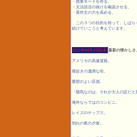
・授業モードを作る。
・文法語法の抜けを確認させる。
・英作文の力を高める。
この３つの目的を持って、しばらくの
続けていこうと考えています。
2021年04月29日(木)
最新の懐かしさ
アメリカの高速道路。
寝起きの瀟洒な街。
愛想のよい店員。
「陽気なのは、それが大人の証だと
海外ならではのコンビニ。
レイズのチップス。
別れの夜の夕食。