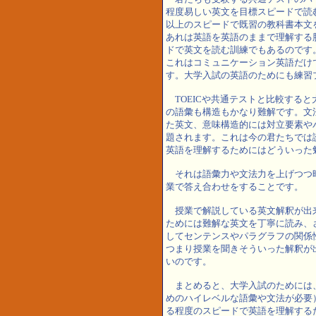
程度易しい英文を目標スピードで読む
以上のスピードで既習の教科書本文
あれは英語を英語のままで理解する
ドで英文を読む訓練でもあるのです
これはコミュニケーション英語だけ
す。大学入試の英語のためにも練習
TOEICや共通テストと比較する
の語彙も構造もかなり難解です。文
た英文、意味構造的には対立要素や
題されます。これは今の君たちでは
英語を理解するためにはどういった
それは語彙力や文法力を上げつつ
業で答え合わせをすることです。
授業で解説している英文解釈が出
ためには難解な英文を丁寧に読み、
してセンテンスやパラグラフの関係
つまり授業を聞きそういった解釈が
いのです。
まとめると、大学入試のためには
めのハイレベルな語彙や文法が必要
る程度のスピードで英語を理解する