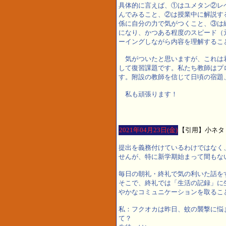
具体的に言えば、①はユメタン②レベル
んでみること、②は授業中に解説す
係に自分の力で気がつくこと、③は
になり、かつある程度のスピード（元
ーイングしながら内容を理解するこ
気がついたと思いますが、これは
して復習課題です。私たち教師はプ
す。附設の教師を信じて日頃の宿題
私も頑張ります！
2021年04月23日(金)
【引用】小ネタ
提出を義務付けているわけではなく
せんが、特に新学期始まって間もな
毎日の朝礼・終礼で気の利いた話を
そこで、終礼では「生活の記録」に
やかなコミュニケーションを取るこ
私：フクオカは昨日、蚊の襲撃に悩
て？