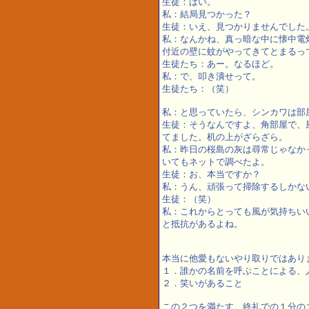
生徒：はい。
私：結局見つかった？
生徒：いえ、見つかりませんでした
私：なんかね、真っ暗な中に懐中電
付近の壁に蚊がやってきてとまるっ
生徒たち：あー。なるほど。
私：で、叩き潰せって。
生徒たち：（笑）
私：と思っていたら、シンカワは部
生徒：そうなんですよ、角部屋で、
てました。机の上がざらざら。
私：昨日の桜島の灰は尋常じゃなか
いてもネットで調べたよ。
生徒：お、本当ですか？
私：うん、頑張って掃除するしかな
生徒：（笑）
私：これからとっても風が気持ちい
と抵抗があるよね。
本当に他愛もないやり取りではあり
１．誰かの名前を呼ぶことによる、
２．笑いがあること
この２つを満たす、終礼での１分の