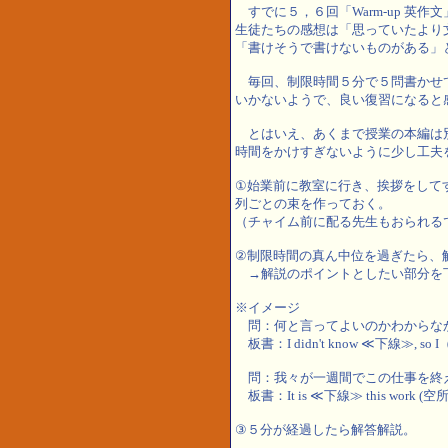
すでに５，６回「Warm-up 英作
生徒たちの感想は「思っていたより
「書けそうで書けないものがある」
毎回、制限時間５分で５問書かせ
いかないようで、良い復習になると
とはいえ、あくまで授業の本編は
時間をかけすぎないように少し工夫
①始業前に教室に行き、挨拶をして
列ごとの束を作っておく。
（チャイム前に配る先生もおられる
②制限時間の真ん中位を過ぎたら、
→解説のポイントとしたい部分を
※イメージ
問：何と言ってよいのかわからな
板書：I didn't know ≪下線≫, so I（空
問：我々が一週間でこの仕事を終
板書：It is ≪下線≫ this work (空所) 
③５分が経過したら解答解説。