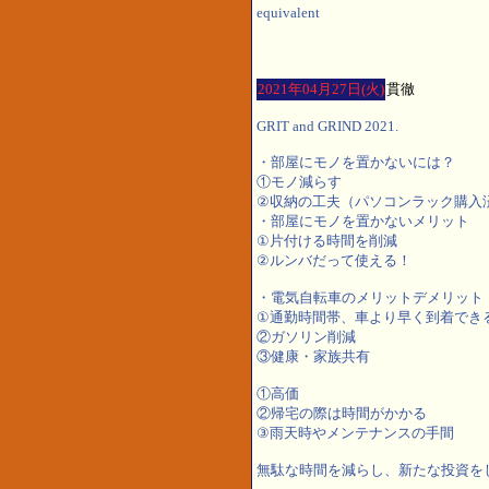
equivalent
2021年04月27日(火)
貫徹
GRIT and GRIND 2021.
・部屋にモノを置かないには？
①モノ減らす
②収納の工夫（パソコンラック購入
・部屋にモノを置かないメリット
①片付ける時間を削減
②ルンバだって使える！
・電気自転車のメリットデメリット
①通勤時間帯、車より早く到着でき
②ガソリン削減
③健康・家族共有
①高価
②帰宅の際は時間がかかる
③雨天時やメンテナンスの手間
無駄な時間を減らし、新たな投資を