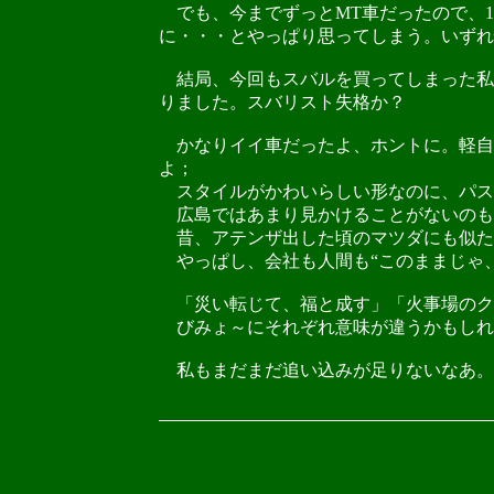
でも、今までずっとMT車だったので、1
に・・・とやっぱり思ってしまう。いずれ
結局、今回もスバルを買ってしまった私で
りました。スバリスト失格か？
かなりイイ車だったよ、ホントに。軽自
よ；
スタイルがかわいらしい形なのに、パステ
広島ではあまり見かけることがないのも
昔、アテンザ出した頃のマツダにも似た
やっぱし、会社も人間も“このままじゃ、
「災い転じて、福と成す」「火事場のク
びみょ～にそれぞれ意味が違うかもしれ
私もまだまだ追い込みが足りないなあ。