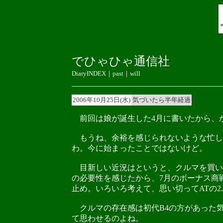
でひゃひゃ通信社
DiaryINDEX
｜
past
｜
will
2006年10月25日(水)
気づいたら半年経過
前回は娘が誕生した4月に書いたから、か
もうね、余裕を感じられないような忙し
わ。今に始まったことではないけど。
目新しい近況はというと、クルマを買い換
の必要性を感じたから、7月のボーナス商
止め。いろいろ考えて、思い切ってATの2.
クルマの存在感は初代B4の方があった
て思わせるのよね。