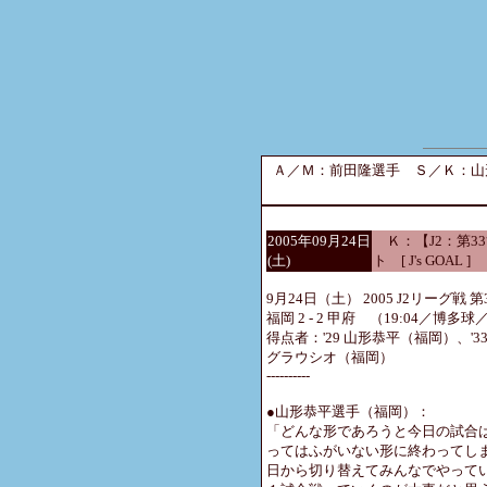
Ａ／Ｍ：前田隆選手 Ｓ／Ｋ：山
2005年09月24日
Ｋ：【J2：第33
(土)
ト [ J's GOAL ]
9月24日（土） 2005 J2リーグ戦 第
福岡 2 - 2 甲府 （19:04／博多球／
得点者：'29 山形恭平（福岡）、'3
グラウシオ（福岡）
----------
●山形恭平選手（福岡）：
「どんな形であろうと今日の試合
ってはふがいない形に終わってし
日から切り替えてみんなでやって