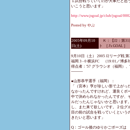
１試合戦っていくのが大事だと思
いこうと思います」
http://www.jsgoal.jp/club/jsgoal/00
Posted by やぶ
2005年09月10
Ｋ：【J2：第31
日(土)
ト [ J's GOAL ]
9月10日（土） 2005 J2リーグ戦 第
福岡 3 - 0 横浜FC （19:01／博多
得点者：'57 グラウシオ（福岡）、
----------
●山形恭平選手（福岡）：
「（宮本）亨が珍しい形で上がっ
なかったんですけれど、運良くボ
中で決められなかったんですが、
ルだったんじゃないかと思います
し、また来て欲しいです。２位グ
目の前の試合を戦っていくという
きたいと思います」
Q：ゴール後のゆりかごポーズは