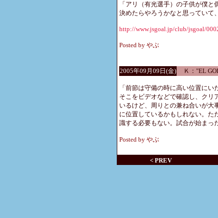
「アリ（有光選手）の子供が僕と
決めたらやろうかなと思っていて
http://www.jsgoal.jp/club/jsgoal/00
Posted by やぶ
2005年09月09日(金)
Ｋ："EL GO
「前節は守備の時に高い位置にい
そこをビデオなどで確認し、クリ
いるけど、周りとの兼ね合いが大
に位置しているかもしれない。た
識する必要もない。試合が始まっ
Posted by やぶ
< PREV