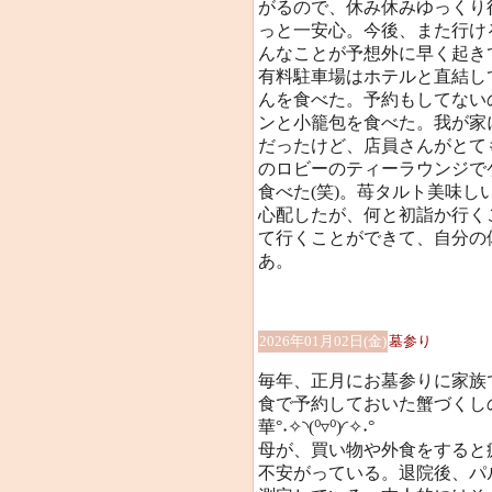
がるので、休み休みゆっくり
っと一安心。今後、また行け
んなことが予想外に早く起き
有料駐車場はホテルと直結し
んを食べた。予約もしてない
ンと小籠包を食べた。我が家
だったけど、店員さんがとて
のロビーのティーラウンジで
食べた(笑)。苺タルト美味しい～
心配したが、何と初詣か行く
て行くことができて、自分の
あ。
2026年01月02日(金)
墓参り
毎年、正月にお墓参りに家族
食で予約しておいた蟹づくし
華°˖✧◝(⁰▿⁰)◜✧˖°
母が、買い物や外食をすると
不安がっている。退院後、パ