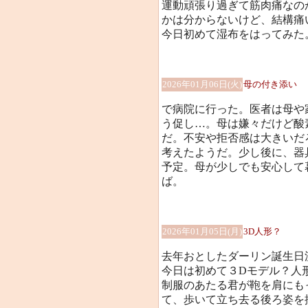
運動頑張り過ぎて筋肉痛なの
かは分からないけど、結構痛い
今日初めて湿布をはってみた
2026年01月06日(火)
母の付き添い
で病院に行った。医者は母や
う促し…。母は嫌々だけど酸
だ。不安や拒否感は大きいだ
考えたようだ。少し後に、器
予定。母が少しでも安心して
ば。
2026年01月05日(月)
3D人形？
去年おとしたダーリン誕生日
今日は初めて３Dモデル？人
制服のあたる君が鞄を肩にも
て、歩いて立ち去る後ろ姿を