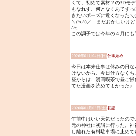
くて、初めて素材？の3Dモ
もなれず、何となくあてずっ
きたいポーズに近くなった＼(
＼(^o^)／ まだおかしい
^^;
この調子では今年の４月にも
2026年01月04日(日)
仕事始め
今日は本来仕事は休みの日な
けないから、今日仕方なくち
昼からは、漫画喫茶で昼ご飯
てた漫画を読めてよかった♪
2026年01月03日(土)
初詣
午前中はいい天気だったので
元の神社に初詣に行った。神
し離れた有料駐車場に止めて