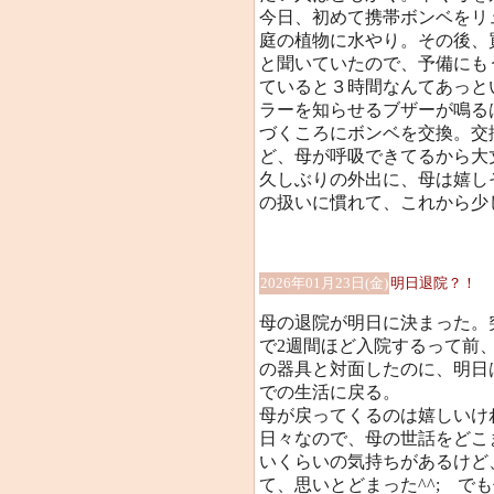
今日、初めて携帯ボンベをリ
庭の植物に水やり。その後、
と聞いていたので、予備にも
ていると３時間なんてあっと
ラーを知らせるブザーが鳴る
づくころにボンベを交換。交
ど、母が呼吸できてるから大
久しぶりの外出に、母は嬉し
の扱いに慣れて、これから少
2026年01月23日(金)
明日退院？！
母の退院が明日に決まった。
で2週間ほど入院するって前
の器具と対面したのに、明日
での生活に戻る。
母が戻ってくるのは嬉しいけ
日々なので、母の世話をどこ
いくらいの気持ちがあるけど
て、思いとどまった^^; で