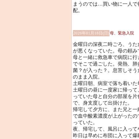
まうのでは…買い物に一人で
配。
2026年01月18日(日)
母、緊急入院
金曜日の深夜二時ごろ、うた
が悪くなっていた。母の頼み
母と一緒に救急車で病院に行
でそこで過ごした。発熱、肺
菌？が入った？。息苦しそう
のまま入院。
土曜日朝、病室で落ち着いた
土曜日の昼に一度家に帰って
っていた母と自分の部屋を片
で、身支度して出掛けた。
帰宅して夕方に、また兄と一
で血中酸素濃度が上がったの
っていた。
夜、帰宅して、風呂に入って
昨日は早めに布団に入って爆