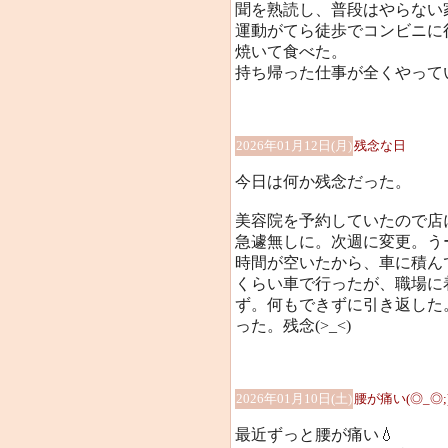
聞を熟読し、普段はやらない
運動がてら徒歩でコンビニに
焼いて食べた。
持ち帰った仕事が全くやって
2026年01月12日(月)
残念な日
今日は何か残念だった。
美容院を予約していたので店
急遽無しに。次週に変更。う
時間が空いたから、車に積ん
くらい車で行ったが、職場に
ず。何もできずに引き返した
った。残念(>_<)
2026年01月10日(土)
腰が痛い(◎_◎;
最近ずっと腰が痛い💧