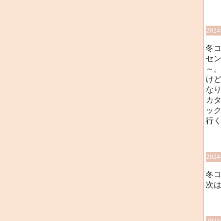
202
冬
セン
～
け
なり
カタ
ッ
行
202
冬
次
202