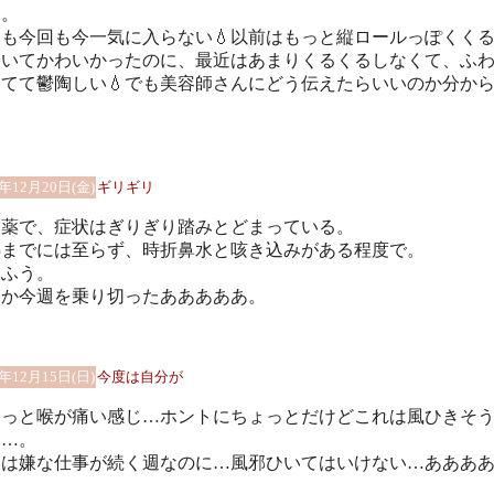
ら。
も今回も今一気に入らない💧以前はもっと縦ロールっぽくく
巻いてかわいかったのに、最近はあまりくるくるしなくて、ふ
てて鬱陶しい💧でも美容師さんにどう伝えたらいいのか分か
。
4年12月20日(金)
ギリギリ
邪薬で、症状はぎりぎり踏みとどまっている。
熱までには至らず、時折鼻水と咳き込みがある程度で。
うふう。
とか今週を乗り切ったあああああ。
4年12月15日(日)
今度は自分が
ょっと喉が痛い感じ…ホントにちょっとだけどこれは風ひきそ
じ…。
は嫌な仕事が続く週なのに…風邪ひいてはいけない…ああああ