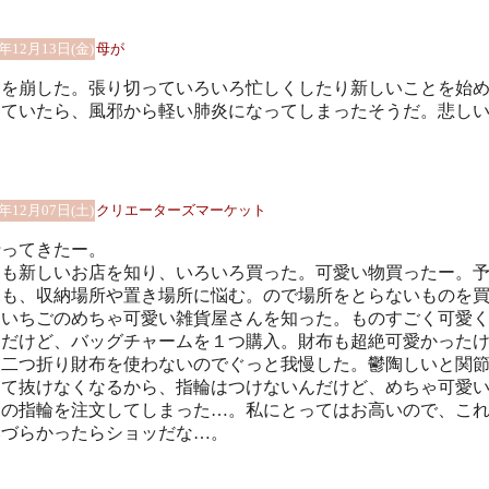
4年12月13日(金)
母が
調を崩した。張り切っていろいろ忙しくしたり新しいことを始
していたら、風邪から軽い肺炎になってしまったそうだ。悲し
4年12月07日(土)
クリエーターズマーケット
行ってきたー。
回も新しいお店を知り、いろいろ買った。可愛い物買ったー。
りも、収納場所や置き場所に悩む。ので場所をとらないものを
。いちごのめちゃ可愛い雑貨屋さんを知った。ものすごく可愛
んだけど、バッグチャームを１つ購入。財布も超絶可愛かった
、二つ折り財布を使わないのでぐっと我慢した。鬱陶しいと関
くて抜けなくなるから、指輪はつけないんだけど、めちゃ可愛
ンの指輪を注文してしまった…。私にとってはお高いので、こ
いづらかったらショッだな…。