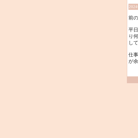
202
前の
平
り
し
仕
が