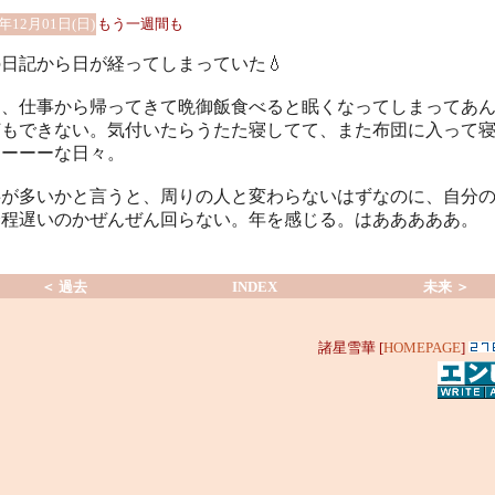
4年12月01日(日)
もう一週間も
日記から日が経ってしまっていた💧
日、仕事から帰ってきて晩御飯食べると眠くなってしまってあ
何もできない。気付いたらうたた寝してて、また布団に入って
てーーーな日々。
事が多いかと言うと、周りの人と変わらないはずなのに、自分
余程遅いのかぜんぜん回らない。年を感じる。はあああああ。
＜ 過去
INDEX
未来 ＞
諸星雪華 [
HOMEPAGE
]