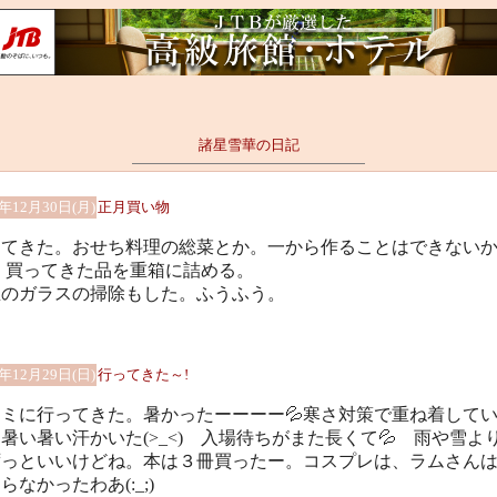
諸星雪華の日記
4年12月30日(月)
正月買い物
してきた。おせち料理の総菜とか。一から作ることはできない
;、買ってきた品を重箱に詰める。
屋のガラスの掃除もした。ふうふう。
4年12月29日(日)
行ってきた～!
ミに行ってきた。暑かったーーーー💦寒さ対策で重ね着して
暑い暑い汗かいた(>_<) 入場待ちがまた長くて💦 雨や雪よ
ずっといいけどね。本は３冊買ったー。コスプレは、ラムさん
らなかったわあ(:_;)