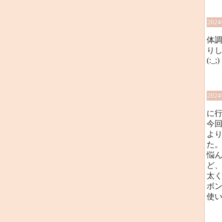
202
体
り
(:_;)
202
に
今
よ
た
悩
ど
太
ボ
使