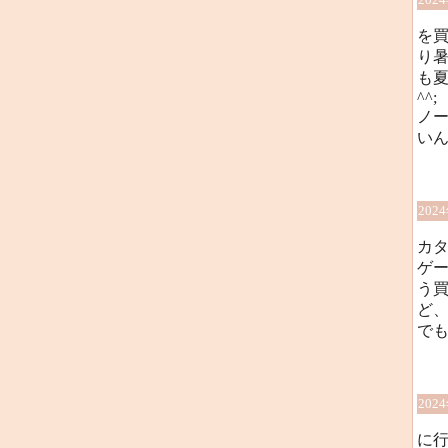
を
り
も
^^;
ノ
いん
202
カ
ゲ
う
ど
で
202
に