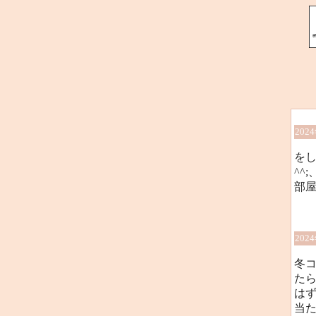
202
を
^^
部
202
冬コ
たら
は
当た