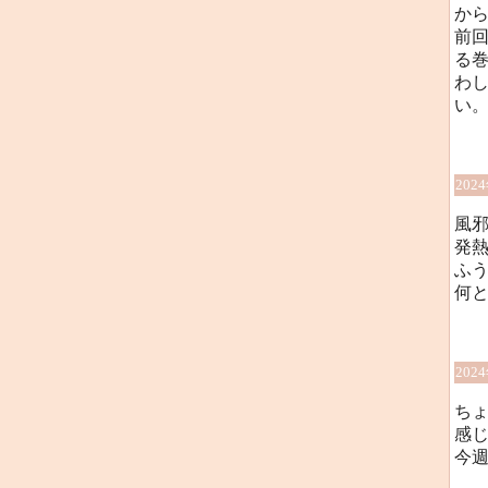
か
前回
る
わし
い
202
風
発
ふ
何
202
ち
感
今週