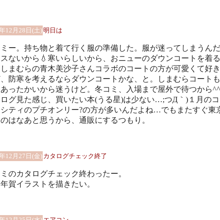
4年12月28日(土)
明日は
コミー。持ち物と着て行く服の準備した。服が迷ってしまうん
スないから💧寒いらしいから、おニューのダウンコートを着
。しまむらの青木美沙子さんコラボのコートの方が可愛くて好
ど、防寒を考えるならダウンコートかな、と。しまむらコート
あったかいから迷うけど。冬コミ、入場まで屋外で待つから^^
ログ見た感じ、買いたい本(うる星)は少ない…;つД｀)１月の
クシティのプチオンリー?の方が多いんだよね…でもまたすぐ東
くのはなあと思うから、通販にするつもり。
4年12月27日(金)
カタログチェック終了
コミのカタログチェック終わったー。
は年賀イラストを描きたい。
4年12月25日(水)
エアコン