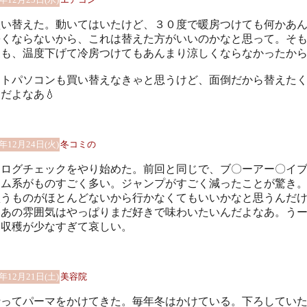
買い替えた。動いてはいたけど、３０度で暖房つけても何かあ
暑くならないから、これは替えた方がいいのかなと思って。そ
夏も、温度下げて冷房つけてもあんまり涼しくならなかったか
ートパソコンも買い替えなきゃと思うけど、面倒だから替えた
だよなあ💧
4年12月24日(火)
冬コミの
タログチェックをやり始めた。前回と同じで、ブ〇ーアー〇イ
ーム系がものすごく多い。ジャンプがすごく減ったことが驚き
買うものがほとんどないから行かなくてもいいかなと思うんだ
、あの雰囲気はやっぱりまだ好きで味わいたいんだよなあ。う
も収穫が少なすぎて哀しい。
4年12月21日(土)
美容院
行ってパーマをかけてきた。毎年冬はかけている。下ろしてい