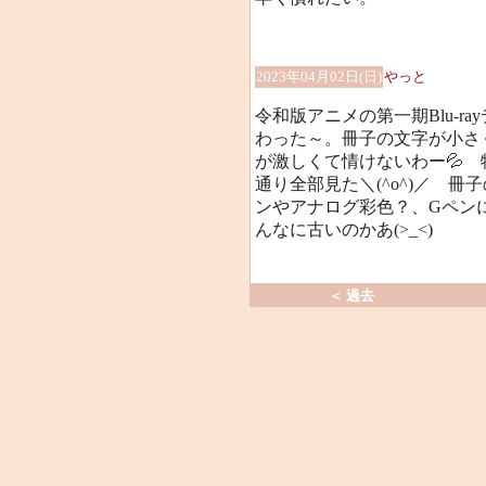
2023年04月02日(日)
やっと
令和版アニメの第一期Blu-r
わった～。冊子の文字が小さく
が激しくて情けないわー💦
通り全部見た＼(^o^)／ 
ンやアナログ彩色？、Gペン
んなに古いのかあ(>_<)
＜ 過去