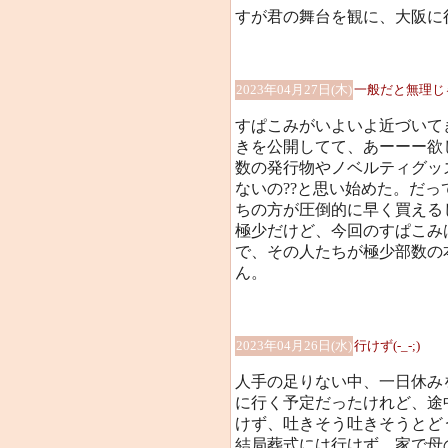
すが君の舞台を観に、大阪に行
2023年04月27日(木)
一般だと無理じ
すぱこみがいよいよ近づいて
きを公開してて、あーーー欲
数の発行物やノベルティグッ
ないの??と思い始めた。だ
ちの方が圧倒的に早く買える
極少だけど、今回のすぱこみ
で、その人たちが極少部数の
ん。
2023年04月26日(水)
行けず(-_-;)
人手の足りない中、一日休み
に行く予定だったけれど、途
けず、吐きそう吐きそうとど
結局葬式には行けず、家で母