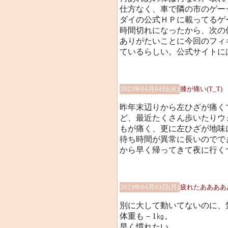
仕方なく、車で隣の市のゲー
ダイの公式ＨＰに載ってるゲ
時間切れになったから、次の
ありがたいことに今回のフィ
ているらしい。公式サイトに
2023年04月04日(火)
膝が痛い(T_T)
昨年末辺りから左ひざが痛く
ど、最近たくさん歩いたりウ
もが痛く、更に左ひざが地味に
待ち時間が異常に長いのでで
から早く帰ってきて夜に行くつも
2023年04月03日(月)
疲れたああああ
別に大して動いてないのに、気
体重も－1㎏。
早く慣れたい。