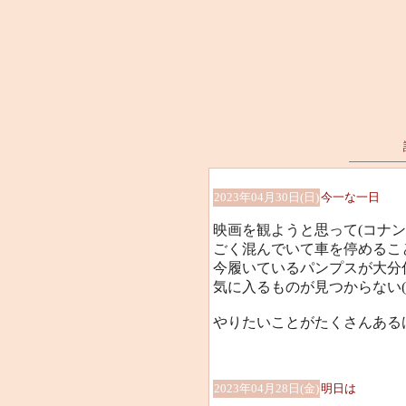
2023年04月30日(日)
今一な一日
映画を観ようと思って(コナ
ごく混んでいて車を停めること
今履いているパンプスが大分
気に入るものが見つからない(-_
やりたいことがたくさんある
2023年04月28日(金)
明日は