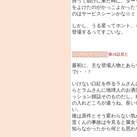
持って助けに来た時に、ダー
をよけたのがかっこよかった
のはサービスシーンかな☆ミ
しかし、うる星ってホント、
登場するってすごいな。
2023年02月19日(日)
第18話見た
最初に、主な登場人物とあら
で(・・?
いけない口紅を作るラムさん
らとラムさんに地球人のお洒
ッション雑誌そのものだし。B
の入れどころが違うね。長い
い。
後は原作とそう変わらない気
堂くんの事故は今見ると腐女
知らなかったから何とも思わ