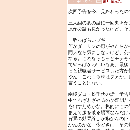
2023年02月25日(土)
第19話見た
次回予告を今、見終わったの
三人組のあの話に一回丸々かけ
原作の話も長かったけど、そ
「酔っぱらいブギ」
何かダーリンの顔がやたらか
同人なら気にしないけど、公
なる。これならもっとモテそ
てやっぱかわいいなあ。最後
っと視聴者サービスした方が
やん。これも今時はダメか。
言うことはない。
南極ダコ・松千代の話。予告
中でわざわざやるのか疑問だ
を出すためかな。私的にこの
まえて服を破る場面なんだけ
背景の効果線しか動かんの(
かんのかな。今どきは。その