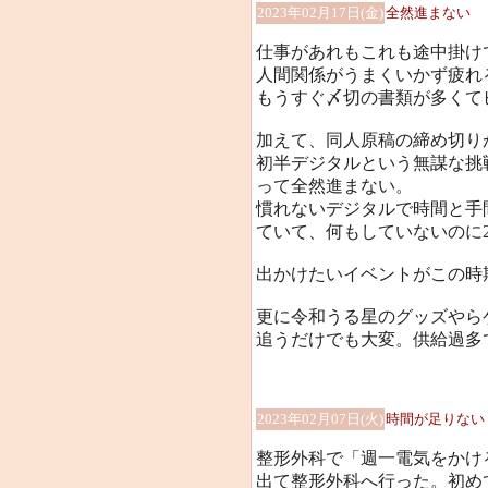
2023年02月17日(金)
全然進まない
仕事があれもこれも途中掛け
人間関係がうまくいかず疲れ
もうすぐ〆切の書類が多くて
加えて、同人原稿の締め切り
初半デジタルという無謀な挑
って全然進まない。
慣れないデジタルで時間と手
ていて、何もしていないのに2時
出かけたいイベントがこの時期
更に令和うる星のグッズやら
追うだけでも大変。供給過多で
2023年02月07日(火)
時間が足りない
整形外科で「週一電気をかけ
出て整形外科へ行った。初め