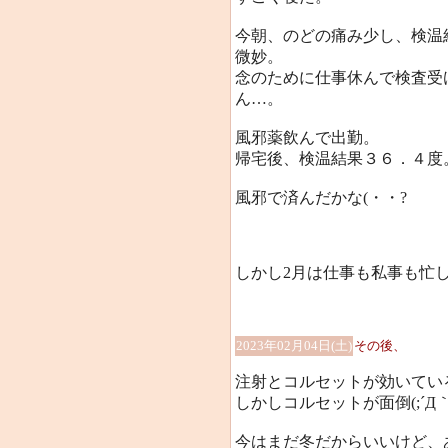
今朝、のどの痛み少し、検温結
微妙。
念のために仕事休んで検査受
ん…。
風邪薬飲んで出勤。
帰宅後、検温結果３６．４度
風邪で済んだかな(・・?
しかし2月は仕事も私事も忙
2023年02月04日(土)
その後、
注射とコルセットが効いてい
しかしコルセットが面倒(;´Д｀
今はまだ冬だからいいけど、