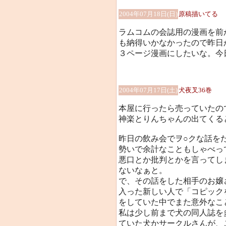
2004年07月18日(日)
原稿描いてる
ラムコムの会誌用の漫画を前
も納得いかなかったので昨日
３ページ漫画にしたいな。今
2004年07月17日(土)
犬夜叉36巻
本屋に行ったら売っていたの
神楽とりんちゃんの出てくる
昨日の飲み会でヲ○クな話を
勢いで余計なこともしゃべっ
悪口とか批判とかを言ってし
ないなぁと。
で、その話をした相手のお嬢
入った新しい人で「コピック
をしていた中でまた意外なこ
私は少し前まで犬の同人誌を
ていた犬かサークルさんが、