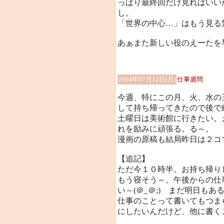
っぱり最終回だけ見ればいい
し。
「世界の中心…」はもう見る気
あぁまた新しい役のえーたを
2004年07月12日(月)
仕事週間
今週、特にこの月、火、水の
して持ち帰ってきたので後で
土曜日は美術館に行きたい。
れを励みに頑張る。る～。
漫画の原稿も結局昨日は２コマく
【追記】
ただ今１０時半。お持ち帰り
もう寝そう～。午後からの仕
い～(＠_＠;) まだ明日もあ
仕事のことって書いてもつま
にしたいんだけど、他に書く