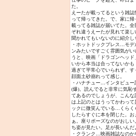
た。
えーたが載ってるという雑誌
って帰ってきた。で、家に帰
載ってる雑誌が届いてた。全部
ぞれ違うえーたが見れて楽し
聞かれてもいないのに紹介し
・ホットドックプレス…モデ
ンみたいですごく雰囲気がいい
うと、映画「ドラゴンヘッド
いから本当は合ってないかも
過ぎて平常心でいられず、す
顔面土砂崩れって感じ。
・ハナチュー…インタビュー
(爆)。読んでると非常に気
てあるのでしょうが、こんな
は上記のとはうってかわって
ックに微笑んでいる…くらく
したらすぐに本を閉じた。お
ぁ。座りポーズなのがおしい
ち姿が見たい。足が長いんだ
・クランク…映画雑誌なのか