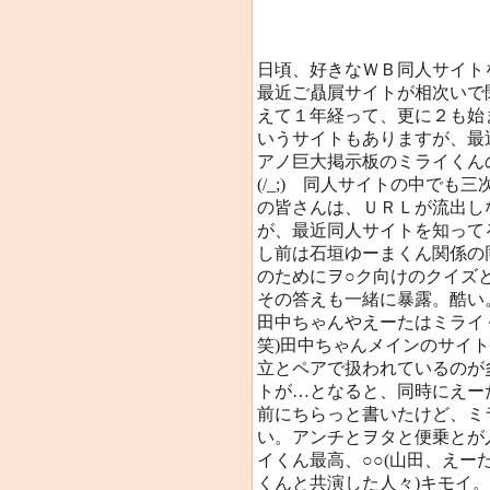
日頃、好きなＷＢ同人サイト
最近ご贔屓サイトが相次いで
えて１年経って、更に２も始
いうサイトもありますが、最
アノ巨大掲示板のミライくん
(/_;) 同人サイトの中で
の皆さんは、ＵＲＬが流出し
が、最近同人サイトを知って
し前は石垣ゆーまくん関係の
のためにヲ○ク向けのクイズ
その答えも一緒に暴露。酷い
田中ちゃんやえーたはミライ
笑)田中ちゃんメインのサイ
立とペアで扱われているのが
トが…となると、同時にえーたも
前にちらっと書いたけど、ミ
い。アンチとヲタと便乗とが
イくん最高、○○(山田、え
くんと共演した人々)キモイ