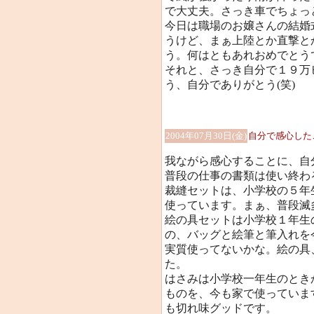
で大丈夫。さっき車でちょっ
今日は職場のお嬢さんの結婚
うけど、まぁ上陸とか直撃と
う。何はともあれおめでとう
それと、さっき自分で１９万
う、自分でありがとう(笑)
2004年07月30日(金)
自分で感心した
我ながら感心することに、自
普段の仕事の書類は使い終わ
裁縫セットは、小学校の５年
使っています。まぁ、普段滅
絵の具セットは小学校１年生
の、バッグと絵筆と筆入れを
実質使ってないかな。絵の具
た。
はさみは小学校一年生のとき
ものを、今も家で使っていま
も切れ味グッドです。