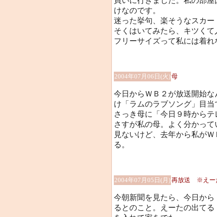
買いに行きました。私の部屋
けなのです。
迷った挙句、楽そうなスカー
そくはいてみたら、キツくて入
フリーサイズって私には着れ
2004年07月06日(火)
母
今日からＷＢ２が放送開始な
け「ラムのラブソング」目当
さっき母に「今日９時からテ
さすが私の母。よく分かって
見ないけど、去年から私がＷ
る。
2004年07月05日(月)
再放送 ※えー
今朝新聞を見たら、今日から
るとのこと。えーたの出てる