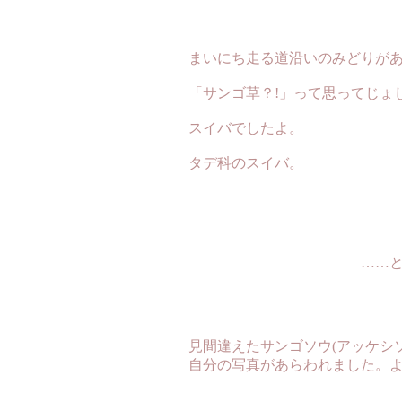
まいにち走る道沿いのみどりが
「サンゴ草？!」って思ってじょ
スイバでしたよ。
タデ科のスイバ。
……と、ただ
見間違えたサンゴソウ(アッケシ
自分の写真があらわれました。