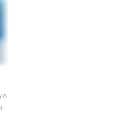
なる
日。