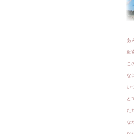
あんなにも
近寄りが
このご
なにか
いつみ
とても
ただた
なかよ
なかよ