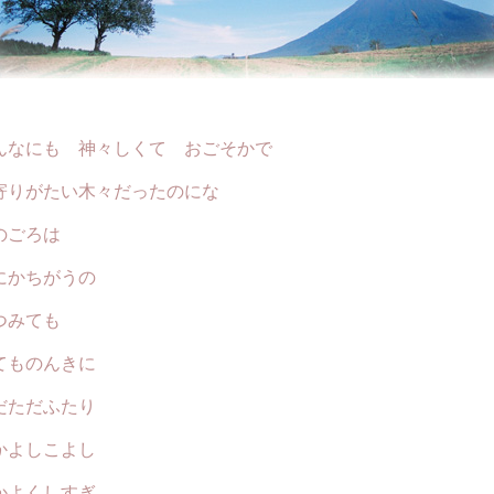
 神々しくて おごそかで
たい木々だったのにな
ろは
ちがうの
ても
のんきに
だふたり
しこよし
くしすぎ