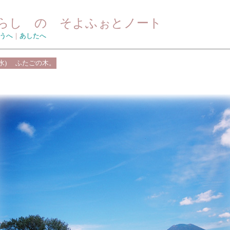
らし の そよふぉとノート
うへ
｜
あしたへ
水)
ふたごの木。