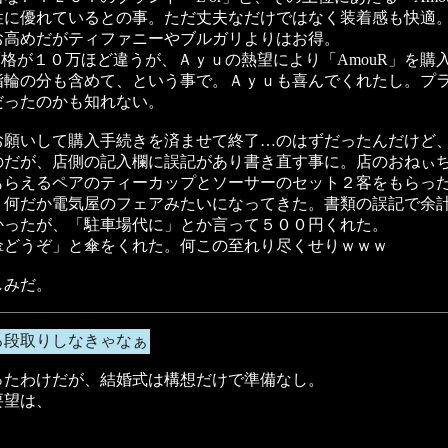
性に優れているとの事。ただ丈夫なだけではなく装着感も快適
お高めだがティファニーやブルガリよりはお得。
では価格が１０万ほど違うが、Ａｙｕの熱望により「AmouR」を
指輪の分も含めて、という事で。Ａｙｕも喜んでくれたし。プ
だったのかも知れない。
お願いして購入手続きを済ませて終了…のはずだったんだけど
のだが、店側の記入欄に誤記があり書き直す事に。店のおねぃ
もらえるペアのティーカップとソーサーのセット２客をもらっ
。何だか電気屋のフェアみたいになってきた。書類の誤記で余
かったが、「駐車場代に」とか言って５００円くれた。
傘どうぞ」と傘をくれた。何この至れり尽くせりｗｗｗ
しみだ。
ろ段取りしなきゃなぁ
ったわけだが、結婚式は構想だけで準備なし。
要望は、