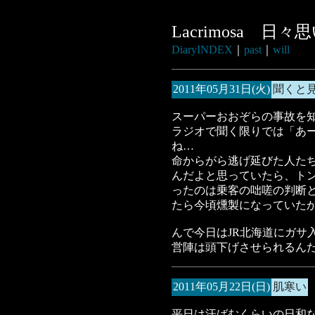
Lacrimosa 日
DiaryINDEX
｜
past
｜
will
2011年05月31日(火)
聞くと
スーパーおおぞらの事故を
ラジオで聞く限りでは「あ
ね…
命からがら逃げ延びた人た
んだよと思っていたら、ト
ったのは乗客の咄嗟の判断
たら今頃燻製になっていた
んで今日はJR北海道にガサ
営陣は頭下げさせられるん
2011年05月22日(日)
肌寒い
平日は汗ばむくらいの日和