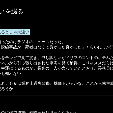
々思いを綴る
見るとじゃ大違い
知ったのはラジオのニュースだった。
ー脱線事故かー死者出なくて良かった良かった」くらいにしか
ちをテレビで見て驚き。申し訳ないがドリフのコントのオチみ
ンネルから引っ張り出された車両を見て納得。こりゃススだら
と幸運によるものか。乗客の一人が言っていたとおり、乗務員
かも知れない。
入れ。容疑は業務上過失致傷。株価下がるかな。これから株主
だろうか。
なのに何で週末は雨降ったり肌寒くなるかね。