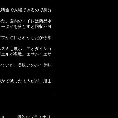
民料金で入場できるので身分
った。園内のトイレは簡易水
ケータイを落とすと回収不可
グマが注目されがちだが今年
ネズミも展示。アオダイショ
ガエルが多数。エサか？エサ
っていた。美味いのか？美味
年かで減ったようだが、旭山
uR」。一般的なプラチナリ