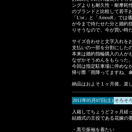
ングよりも耐久性・耐摩耗
のブランドと比較して若干
「L'or」と「AmouR」
が今まで待たせた分と婚約
りそうなので、今が買い時
サイズ合わせと文字入れを
支払いの一部を分割にした
本来は婚約指輪購入の人が
なぜかそうめんをもらった
今回は指定駐車場に停めな
帰り際「雨降ってますね、
納品はおよそ１ヶ月後。楽
2011年05月07日(土)
そろそ
入籍してちょうど２ヶ月経
結婚式の主役である花嫁の
・黒引振袖を着たい