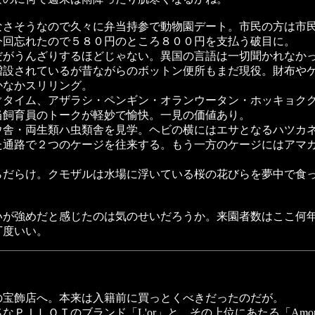
なさそうなので久々に弁当持参で動物園デート。市民の方は市
今回忘れたので５８０円のところ８００円を支払う破目に。
だがうんざりするほどじゃない。異国の言語は一切聞かれなか
増設されているが昔ながらのボットン便所もまだ現役。財布や
かなかスリリング。
ぐタイム、アザラシ・ペンギン・オランウータン・ホッキョク
当飼育員のトークが軽妙で愉快。一見の価値あり。
ウ舎・両生類ハ虫類舎を見学。ヘビの横にはエサとなるハツカ
た通路で２つのケージを往来する。もう一方のケージにはアマ
らだらけ。クモザルは水場に浮いている桜の花びらを夢中で食
いが強めだと感じたのは気のせいだろうか。来園者数はここ何
丁度いい。
の宝飾店へ。本来は入籍前に買っとくべきだったのだが。
なＰＩＬＯＴのブランド「L'or」と、その上位にあたる「Amo