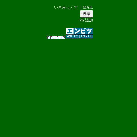
いさみっくす ｜
MAIL
My追加