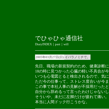
でひゃひゃ通信社
DiaryINDEX
｜
past
｜
will
2005年03月27日(日)
イバラノミチで。
先日、職場の新規契約のため、健康診断に
18の時に見つかった心臓の軽い不具合が
いつも心電図とると検出されるので、気に
ただ今の仕事って、ストレス度合いが今ま
この事で本社人事の見解が不採用だったと
自分から辞めるって言ったわけじゃないし
そういや、未だに左脚だけが疲れて痛い。
本当に人間ドック行こうかな。