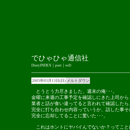
でひゃひゃ通信社
DiaryINDEX
｜
past
｜
will
2005年03月13日(日)
メルトダウン
とうとう力尽きました、週末の俺･･･。
金曜に来週の工事予定を確認しにきた上司から
業者と話が食い違ってると言われて確認したら
完全に打ち合わせ内容っていうか、話した事そ
完全に忘却してることに驚いた･･･。
これはホントにヤバイんでないか？ってこと