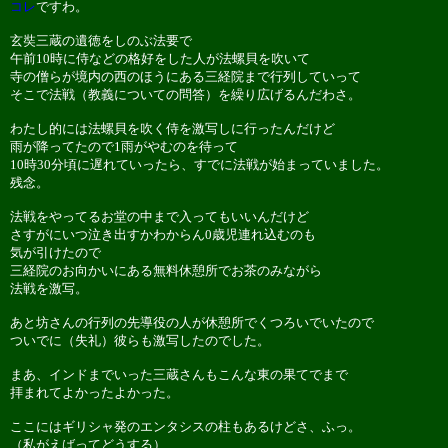
コレ
ですわ。
玄奘三蔵の遺徳をしのぶ法要で
午前10時に侍などの格好をした人が法螺貝を吹いて
寺の僧らが境内の西のほうにある三経院まで行列していって
そこで法戦（教義についての問答）を繰り広げるんだわさ。
わたし的には法螺貝を吹く侍を激写しに行ったんだけど
雨が降ってたので1雨がやむのを待って
10時30分頃に遅れていったら、すでに法戦が始まっていました。
残念。
法戦をやってるお堂の中まで入ってもいいんだけど
さすがにいつ泣き出すかわからん0歳児連れ込むのも
気が引けたので
三経院のお向かいにある無料休憩所でお茶のみながら
法戦を激写。
あと坊さんの行列の先導役の人が休憩所でくつろいでいたので
ついでに（失礼）彼らも激写したのでした。
まあ、インドまでいった三蔵さんもこんな東の果てでまで
拝まれてよかったよかった。
ここにはギリシャ発のエンタシスの柱もあるけどさ、ふっ。
（私がえばってどうする）