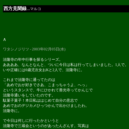
西方見聞録
...
マルコ
∧
ワタシノジリツ - 2003年02月05日(水)
法隆寺の年中行事を探るシリーズ。
ああああ、なんとなんと、ついに今日は私は行ってしまいました。1人で。
いや正確には0歳児次女おKと2人で、法隆寺に。
これまで法隆寺に通ってたのは
「あめでおが好きでさあ、こまっちゃうよ、へっ」
というスタンスで、牛にひかれて善光寺ってかんじで
法隆寺通いをしていたのです。
駄菓子菓子！本日私ははじめて自分の意志で
あめでおのデジカメひっつかんで出かけましたわ。
法隆寺に。
で今日は何しに行ったかというと
法隆寺で三蔵会というのがあったんざんす。写真は