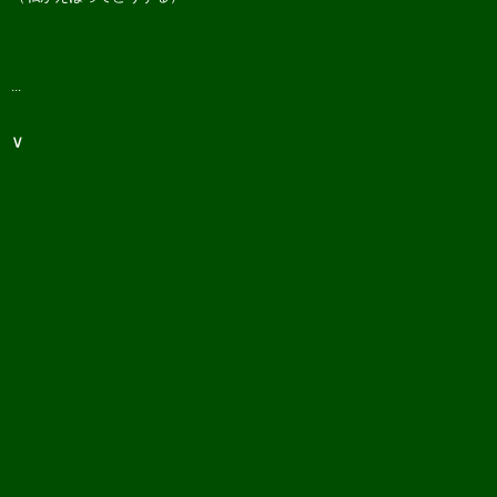
...
∨