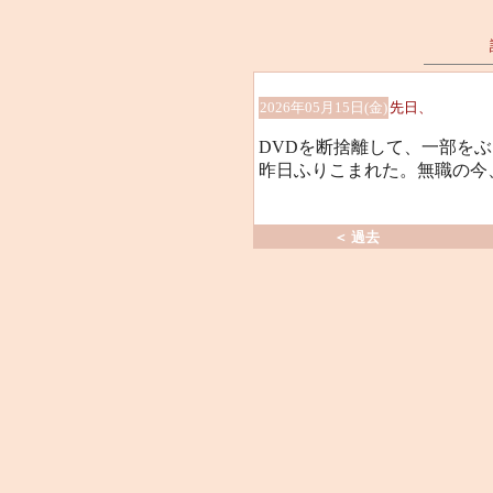
2026年05月15日(金)
先日、
DVDを断捨離して、一部を
昨日ふりこまれた。無職の今
＜ 過去