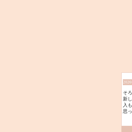
202
そろ
新
入も
思っ