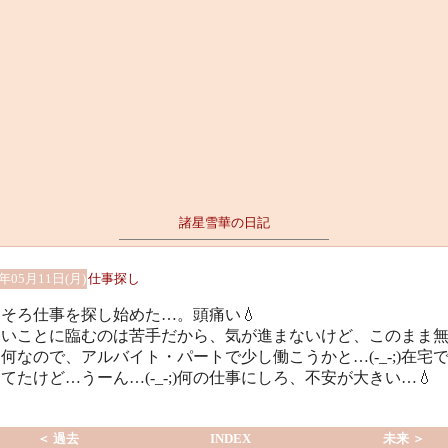
諸星雪華の日記
6年05月11日(月)
仕事探し
そろ仕事を探し始めた…。頭痛い💧
しいことに臨むのは苦手だから、気が進まないけど、このまま
何なので、アルバイト・パートで少し働こうかと…(-_-;)在宅
てたけど…うーん…(-_-;)何の仕事にしろ、不安が大きい…💧
＜ 過去
INDEX
未来 ＞