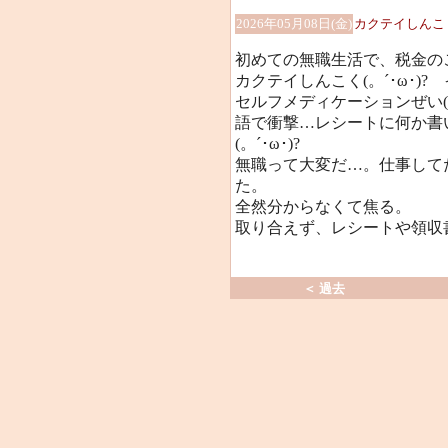
2026年05月08日(金)
カクテイしんこ
初めての無職生活で、税金の
カクテイしんこく(。´･ω･)?
セルフメディケーションぜい(
語で衝撃…レシートに何か書
(。´･ω･)?
無職って大変だ…。仕事して
た。
全然分からなくて焦る。
取り合えず、レシートや領収書を
＜ 過去