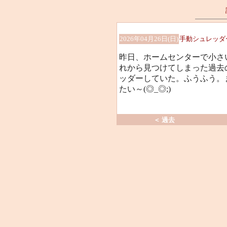
2026年04月26日(日)
手動シュレッダ
昨日、ホームセンターで小さ
れから見つけてしまった過去
ッダーしていた。ふうふう。
たい～(◎_◎;)
＜ 過去