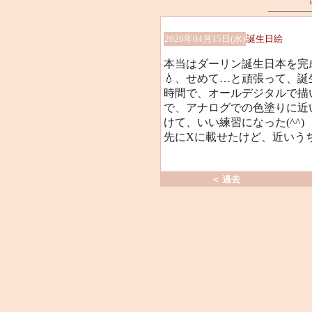
2026年04月15日(水)
誕生日絵
本当はダーリン誕生日本を完
💧、せめて…と頑張って、誕
時間で、オールデジタルで描
で、アナログでの色塗りに近
けて、いい練習になった(^^)
先にXに載せたけど、近いう
＜ 過去