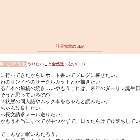
諸星雪華の日記
5年06月07日(土)
やりたいこと全然進まない(-_-;)
博に行ってきたからレポート書いてブログに載せたい。
んねのオンイベのサークルカットとか描きたい。
たる君本の原稿の続き…いやもうこれは、来年のダーリン誕生
そうと思っている(;'∀')
読？状態の同人誌やムック本をちゃんと読みたい。
カちゃん改良したい。
所へ長文請求メール送りたい。
んかもう本当にすべてが手つかずで、日々だらけて寝落ちして
。
んでこんなに眠いんだろう。