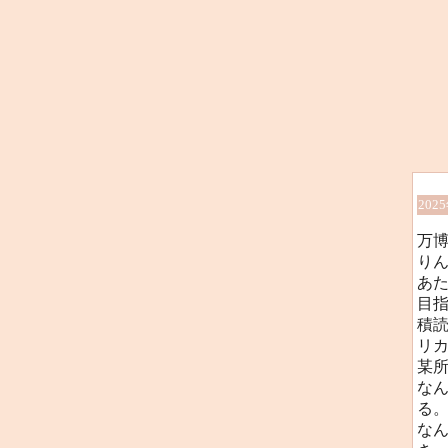
202
万
り
あ
目指
積
リ
某
な
る
な