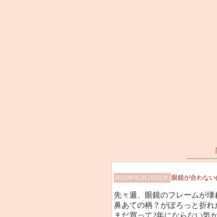
2025年05月28日(水)
眼鏡が合わない(>
先々週、眼鏡のフレームが壊
鼻あての柄？がぽろっと折れ
まだ買って2年にならない気