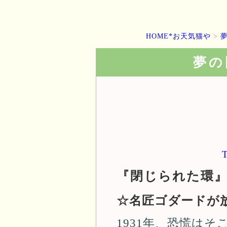
HOME*お天気猫や
>
夢の
『閉じられた環
☆名匠ゴダードが
1931年、恐慌は