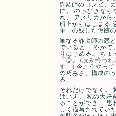
詐欺師のコンビ、
に。 のっぴきなら
れ、 アメリカから
船上からはじまる 
争」の残した傷跡
単なる詐欺師の恋
でいると、 やがて
りはじめる。 ちょ
「◎」
(読み終わ
す。)
今こうやって
の巧みさ、構成の
る。
それだけでなく。 
はいえ、 私の大好
ることができ、 思
しく描写されていた
の駅名がぽんぽん出