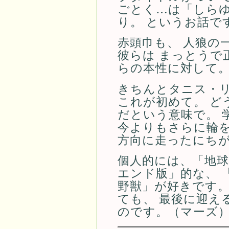
ごとく…は「しらゆ
り。 というお話で
赤頭巾も、 人狼の
彼らは まっとうで
らの本性に対して
きちんとタニス・リ
これが初めて。 ど
だという意味で。 
今よりもさらに輪を
方向に走ったにち
個人的には、「地
エンド版」的な、 
野獣」が好きです。
ても、 最後に迎え
のです。（マーズ