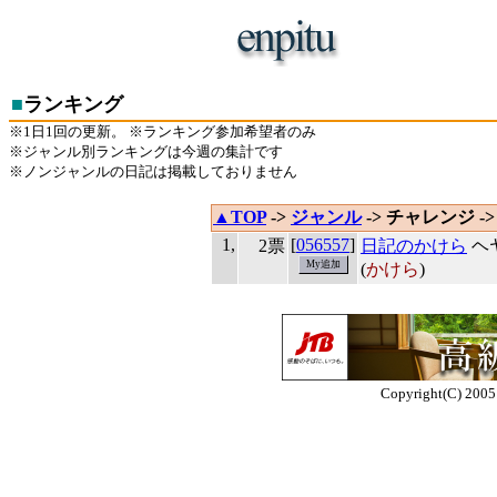
■
ランキング
※1日1回の更新。 ※ランキング参加希望者のみ
※ジャンル別ランキングは今週の集計です
※ノンジャンルの日記は掲載しておりません
▲TOP
->
ジャンル
-> チャレンジ -
1,
[
056557
]
2票
日記のかけら
ヘ
(
かけら
)
Copyright(C) 2005 E