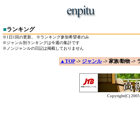
■
ランキング
※1日1回の更新。 ※ランキング参加希望者のみ
※ジャンル別ランキングは今週の集計です
※ノンジャンルの日記は掲載しておりません
▲TOP
->
ジャンル
-> 家族/動物 ->
Copyright(C) 2005 E