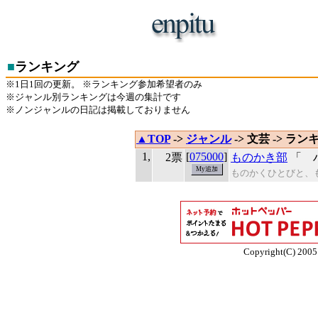
■
ランキング
※1日1回の更新。 ※ランキング参加希望者のみ
※ジャンル別ランキングは今週の集計です
※ノンジャンルの日記は掲載しておりません
▲TOP
->
ジャンル
-> 文芸 -> ラン
1,
[
075000
]
2票
ものかき部
「 
ものかくひとびと、
Copyright(C) 2005 E