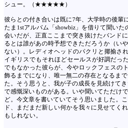
シュー。（★★★★★）
彼らとの付き合いは既に7年、大学時の後輩
たま1stアルバム「showbiz」を借りて聞い
会いだが、正直ここまで突き抜けたバンド
るとは誰があの時予想できただろうか（い
ない）。レディオヘッドのパクリと揶揄さ
イギリスでもそれほどセールスが好調だっ
でもなかった彼らが、今やロックフェスの
飾るまでになり、唯一無二の存在となるま
た。そう思うと、我が子の成長を見続けてき
で感慨深いものがある。いや聞いてただけ
ど。今文章を書いていてそう思いました。
ド、まだまだ新しい何かを我々に見せてく
もしれない。