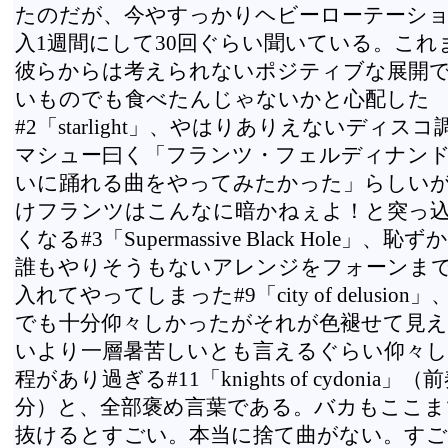
たのだが、今やすっかりヘビーローテーシ
入1週間にして30回ぐらい聞いている。これ
彼らからは考えられないポジティブな展開
いものでも食べたんじゃないかと心配した
#2「starlight」、やはりありえないディスコ調
マシュー曰く「フランツ・フェルディナン
いに踊れる曲をやってみたかった」らしい
けフランツはこんなに暗かねぇよ！と突っ
くなる#3「Supermassive Black Hole」、恥
誰もやりそうもないアレンジをフォーンま
入れてやってしまった#9「city of delusion
でも十分仰々しかったがそれが色褪せて見
いより一層暑苦しいとも言えるぐらい仰々
程があり過ぎる#11「knights of cydonia」（
分）と、全部褒め言葉である。バカもここま
抜けるとすごい。本当に捨て曲がない。す