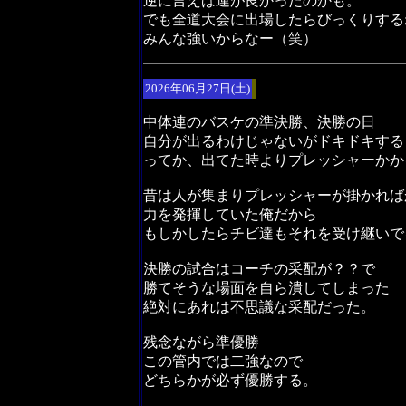
逆に言えば運が良かったのかも。
でも全道大会に出場したらびっくりする
みんな強いからなー（笑）
2026年06月27日(土)
中体連のバスケの準決勝、決勝の日
自分が出るわけじゃないがドキドキする
ってか、出てた時よりプレッシャーかか
昔は人が集まりプレッシャーが掛かれば
力を発揮していた俺だから
もしかしたらチビ達もそれを受け継いで
決勝の試合はコーチの采配が？？で
勝てそうな場面を自ら潰してしまった
絶対にあれは不思議な采配だった。
残念ながら準優勝
この管内では二強なので
どちらかが必ず優勝する。