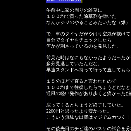
午前中に家の周りの雑草に
１００均で買った除草剤を撒いた
なんかジジのやることみたいだな（爆）
で、車のタイヤだがやはり空気が抜けて
自分でタイヤをチェックしたら
何かが刺さっているのを発見した。
前見た時はなにもなかったようだったが
多分見逃していたんだな。
早速スタンドへ持って行って直してもら
１５分ほどで直ると言われたので
１００均まで往復したらちょうどだなと
通風の軽い発作があり歩くと痛かった(泣
戻ってくるとちょうど終了していた。
2200円と思ったより安かった。
こういう無駄な出費はマジでムカつく！
その後先日のチビ達のバスケの試合を分