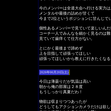
今のメンバーは全道大会へ行ける実力は
メンタルや最後の詰めが甘くて
今まで2位というポジションに甘んじて
個性あるメンバーで見ていて楽しいんだ
コーチ一人でみんなを細かく見るのは難
見ていて歯痒くて仕方がない。
とにかく最後まで諦めず
上を目指して頑張ってほしい
頑張ってほしいから教えに行きたくなる
2026年06月20日(土)
今日は薄曇りだが気温は高い
朝から俺の部屋は２８度
もうしっかり真夏だわ！
物欲は収まりつつあったが
どうしてもアクションカメラだけは欲し