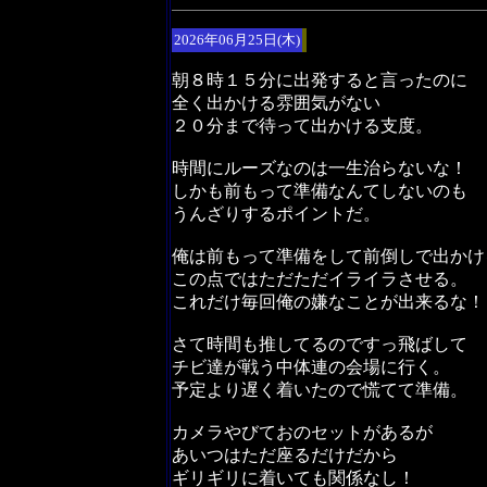
2026年06月25日(木)
朝８時１５分に出発すると言ったのに
全く出かける雰囲気がない
２０分まで待って出かける支度。
時間にルーズなのは一生治らないな！
しかも前もって準備なんてしないのも
うんざりするポイントだ。
俺は前もって準備をして前倒しで出かけ
この点ではただただイライラさせる。
これだけ毎回俺の嫌なことが出来るな！
さて時間も推してるのですっ飛ばして
チビ達が戦う中体連の会場に行く。
予定より遅く着いたので慌てて準備。
カメラやびておのセットがあるが
あいつはただ座るだけだから
ギリギリに着いても関係なし！