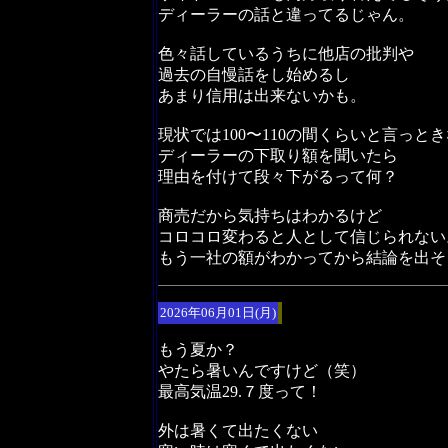
ディーラーの話と違ってるじゃん。
色々話しているうちに他店の批判や
過去の自慢話をし始めるし
あまり信用は出来ないかも。
現状では100〜110の間くらいと言っと
ディーラーの下取り額を聞いたら
理由を付けて段々下がるって何？
商売だから気持ちはわかるけど
コロコロ変わると人として信じられない
もう一社の額がわかってから結論を出そ
2026年06月01日(月)
もう夏か？
やたら暑いんですけど（笑）
最高気温29.７度って！
外は暑くて出たくない