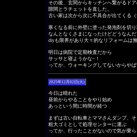
その後、玄関からキッチンへ繋がるドア
隙間とラチェットを直した。
古い家は次から次に不具合が出てくる（
寒くなる前に外壁に塗った発泡剤を切り
なんとなくさまになったけどどうなんだ
diyも限界があり大々的なリフォームは
明日は病院で定期検査だから
サッサと寝ようかな~！
ってか、ウォーキングしてないからやばい
2025年12月02日(火)
今日は晴れた
昼前からやることをやり始め
あっという間に時間が経つ
まずは古い自転車とママさんダンプ、そ
粗大ゴミとして処理センターに運ぶ
ってか、行ったことがないので気が乗ら