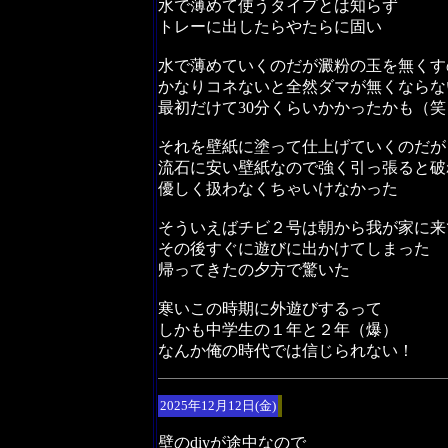
水で薄めて使うタイプとは知らず
トレーに出したらやたらに固い
水で薄めていくのだが澱粉の玉を無くす
かなりコネないと全然ダマが無くならな
最初だけて30分くらいかかったかも（笑
それを壁紙に塗って仕上げていくのだが
流石に安い壁紙なので強く引っ張ると破
優しく扱わなくちゃいけなかった
そういえばチビ２号は朝から我が家に来
その後すぐに遊びに出かけてしまった
帰ってきたの夕方で驚いた
寒いこの時期に外遊びするって
しかも中学生の１年と２年（爆）
なんか俺の時代では信じられない！
2025年12月12日(金)
壁のdiyが途中なので