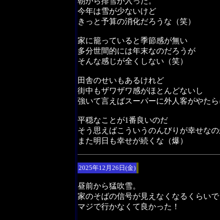
朝から排雪が入った。
今年は雪が少ないけど
きっと予算の消化だろうな（笑）
家に籠っていると季節感が無い
多分世間的には年末なのだろうが
そんな感じが全くしない（笑）
田舎のせいもあるけれど
街中もザワザワ感がほとんどないし
強いて言えばスーパーに外人客がやたら
平穏なことが1番良いのだ
そう思えばこういうのんびりが幸せなの
また明日も幸せが続くな（爆）
2025年12月26日(金)
昼前から猛吹雪。
家のそばの信号が見えなくなるくらいで
マジで行かなくて良かった！