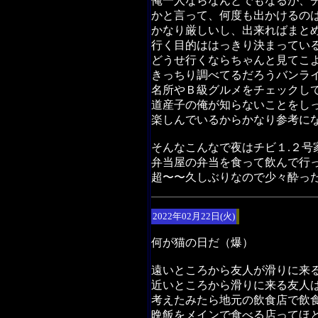
俺一人ならなんとでもなるが、
かと言って、何度も出かけるの
かなり厳しいし、出来ればまと
行く目的ははっきり決まってい
どうせ行くならちゃんと見てこ
きっちり調べてるだろうバンラ
名所やＢ級グルメをチェックし
道産子の俺が知らないことをし
楽しんでいるからかなり参考に
そんなこんなで夜はチビ１.２号
弁当屋の弁当を食って飲んで行
超〜〜久しぶりなので少々酔っ
2022年02月22日(火)
何が猫の日だ（爆）
遠いところから友人が滑りに来
近いところから滑りに来る友人
考えたみたら地元の飲食店で飲
晩飯をメインで食べる店ってほ