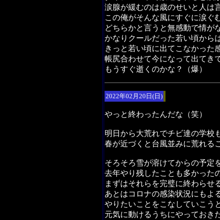
涙腺が緩むのは歳のせいと人は
この俺がそんな風にすぐに涙ぐ
どちらかと言うと無感動で情が
かなりクールだった若い頃から
きっと若い頃に出てこなかった
帳尻合わせて今になって出てき
もうすぐ逝くのかな？（爆）
2022年02月20日(日)
やっと終わったんだな（笑）
明日から大荒れでチビ達の学校
春が近づくと台風並みに荒れる
そろそろ雪が溶けてからの予定
去年やり残したことも多かった
まずはそれらを完璧に終わらせ
あとはコロナの感染状況にもよ
やりたいことをこなしていこう
元気に動けるうちにやっておき