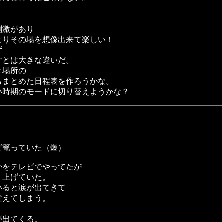
刺激があり
よりその場を想像出来て楽しい！
ず
けとは大きな違いだ。
き場所の
もまとめた日程表を作ろうかな。
い時期のモードに切り替えようかな？
ど篭っていた（爆）
かをテレビでやってたが
り上げていた。
いると涙が出てきて
変えてしまう。
が出てくる。