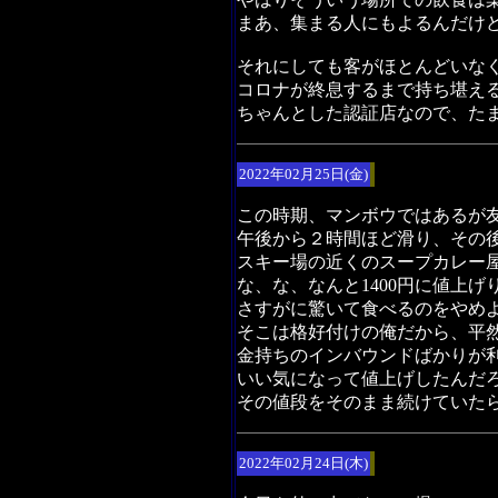
まあ、集まる人にもよるんだけ
それにしても客がほとんどいな
コロナが終息するまで持ち堪え
ちゃんとした認証店なので、た
2022年02月25日(金)
この時期、マンボウではあるが
午後から２時間ほど滑り、その
スキー場の近くのスープカレー
な、な、なんと1400円に値上げ
さすがに驚いて食べるのをやめ
そこは格好付けの俺だから、平
金持ちのインバウンドばかりが
いい気になって値上げしたんだ
その値段をそのまま続けていた
2022年02月24日(木)