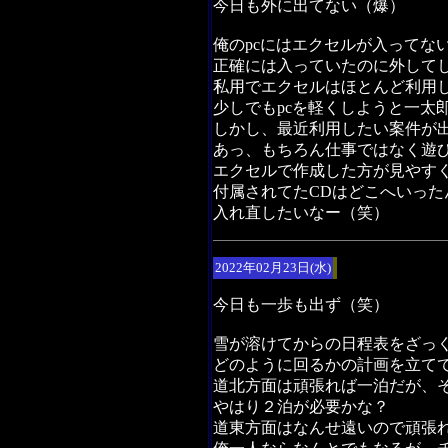
今日も外に出てない（爆）
俺のpcにはエクセルが入ってな
正確には入っていたのに外して
私用でエクセルはほとんど利用
少しでもpcを軽くしようと一太
しかし、最近利用したい案件が
あっ、もちろん仕事ではなく遊
エクセルで作成した方が見やす
付属されてたCDはどこへいった
入れ直したいなー（笑）
2022年02月23日(水)
今日も一歩も出ず（笑）
雪が溶けてからの日程表をざっ
どのように回るかの計画を立て
道北方面は頑張れば一泊だが、
やはり２泊が必要かな？
道東方面はなんせ遠いので頑張