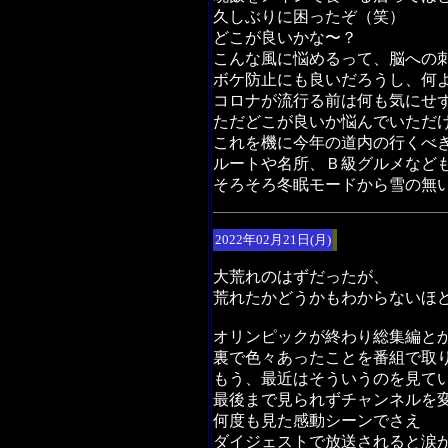
久しぶりに困ったぞ（笑）
どこが良いかな〜？
こんな風に悩めるって、脳への
ボケ防止にも良いだろうし、何
コロナが流行る前は何も気にせ
ただどこが良いか悩んでいただ
これを機に今年の道内の行くべ
ルートや名所、Ｂ級グルメなど
そろそろ冬眠モードから雪の無
2022年02月21日(月)
大荒れのはずだったが、
荒れたかどうかもわからないほ
オリンピックが終わり総集編と
裏で色々あったことを番組で取
もう、最近はそういうのを見て
最後まで見られずチャンネルを
何度も見た感動シーンでさえ
ダイジェストで放送されると涙