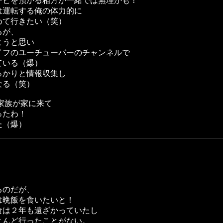
チビを預かる相方が一緒では無理かも！
は運転する俺の体力的に
めて行きたい（笑）
るが、
ようと思い
イフのユーチューバーのチャンネルで
ている（爆）
っかりと情報収集し
なる（笑）
家族が家に来て
ったわ！
た（爆）
るのだが、
は晩飯を食いたいと！
食は２年も遠ざかっていたし
とんど行ったことがない。