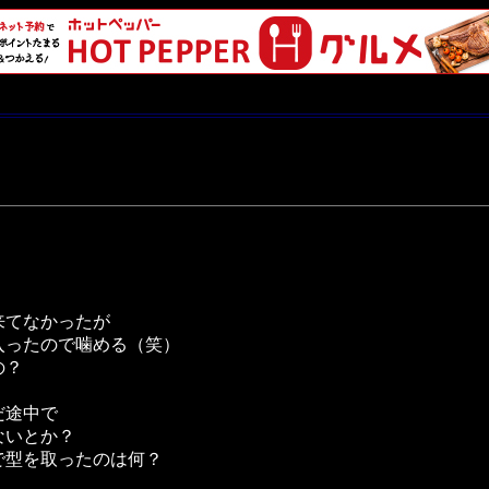
来てなかったが
入ったので噛める（笑）
の？
だ途中で
ないとか？
で型を取ったのは何？