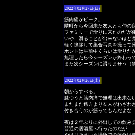
2022年02月27日(日)
筋肉痛がピーク。
隣町から今回来た友人とも仲の
ファミリーで滑りに来たのだが
いや、滑ることが出来ないほど
軽く挨拶して集合写真を撮って
ホントは午前中くらいは滑りた
無理したら今シーズンが終わっ
また次シーズンに滑りませう（
2022年02月26日(土)
朝からすべる。
膝つうと筋肉痛で無理は出来な
またまた遠方より友人がわざわ
付き合うのが筋ってもんだよな
夜は２年ぶりに外出しての飲み
普通の居酒屋へ行ったのだが
やはりそういう場所での飲食は