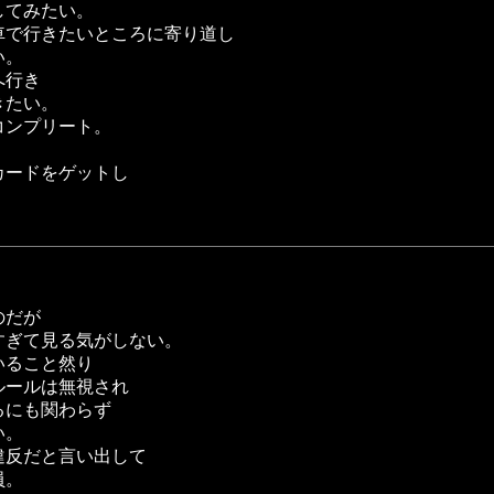
してみたい。
車で行きたいところに寄り道し
い。
へ行き
きたい。
コンプリート。
カードをゲットし
のだが
すぎて見る気がしない。
いること然り
ルールは無視され
るにも関わらず
い。
違反だと言い出して
員。