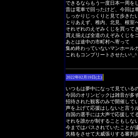
できるならもう一度日本一周を
昔は電車で回ったけど、今回は
しっかりじっくりと見て歩きた
とりあえず、稚内、北見、根室
それぞれのえぞみくじを買って
買え揃えば全道のえぞみくじを
あとは途中の市町村へ寄って
集め終わっていないマンホール
これもコンプリートさせたい^_^
2022年02月19日(土)
いつもは夢中になって見ている
今回のオリンピックは雑音が多
招待された観客のみで開催して
声を上げて応援はしないと言う
自国の選手には大声で応援して
それを誰かが制することもしな
今まではパスされていたことが
失格をさせて大威張りする審判