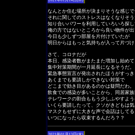
なんとか住む場所が決まりそうな感じで
それに関してのストレスはなくなりそう
知り合いパワーを利用していろいろ探し
俺の方ではないところから良い物件が出
今日も少しずつ部屋を片付けていたが
明日からはもっと気持ちが入って片づけ
さて、コロナだが
本日、感染者数がまたまた増加し始めて
集中対策期間が一月延長になるそうだ。
緊急事態宣言が発出されたほうがすっき
あくまでも要請しかできない対策で
どこまで効き目があるのかは疑問だわ。
飲食での感染が多いことから、同居家族
テレワークの割合ももう少しふやすよう
いくら要請したって、クソがきどもは気
マスクもせずに大きな声で会話はしてる
いつになったら収束するんだろ？？
2021年01月13日(水)