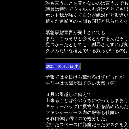
誰も言うことを聞かないのは言うまでも
議員は特別でウィルスも避けるとでも思
ホント我が強くて自分が絶対だと勘違い
選んだ選挙区の人間も同類と見られるぞ
緊急事態宣言が発出されても
また、こっそりと会食とかするんだろう
見つかったとしても、謝罪さえすれば良
クソみたいな考えでいる奴らがいるのは
2021年01月07日(木)
予報では今日けら荒れるはずだったが
午前中は太陽が出て良い天気（笑）
３月の引越しに備えて
出来ることは今のうちにやってしまおう
キャリーバッグに夏物衣料を詰め込んだ
ファンシーケース内の服等も仕舞い
それ自体は汚いので処分した。
空いたスペースに邪魔だったデスクを入