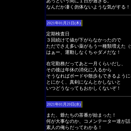
あっという間に１日が過ぎる。
なんだか凄く勿体ないような気がする！
2021年01月21日(木)
定期検査日
３回続けて値が下がらなかったので
ただでさえ多い薬がもう一種類増えた（
はぁー、運動しなくちゃダメだな！
在宅勤務だってあと一月くらいだし、
その後は年休の消化に入るから
そうなればボードや散歩もできるように
とにかく、真剣になんとかしないと
いつどうなってもおかしくないぞ！
2021年01月20日(水)
また、爺たちの茶番が始まった！
何が大事なのか、コメンテーター達が話
素人の俺らだってわかる！