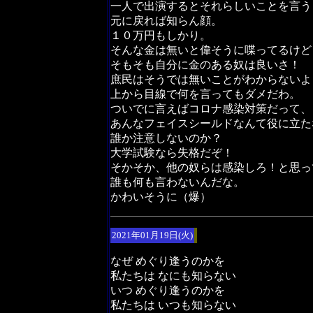
一人で出演するとそれらしいことを言う
元に戻れば知らん顔。
１０万円もしかり。
そんな金は無いと偉そうに喋ってるけど
そもそも自分に金のある奴は良いさ！
庶民はそうでは無いことがわからないよ
上から目線で何を言ってもダメだわ。
ついでに言えばコロナ感染対策だって、
あんなフェイスシールドなんて役に立た
誰か注意しないのか？
大学試験なら失格だぞ！
そかそか、他の奴らは感染しろ！と思っ
誰も何も言わないんだな。
かわいそうに（爆）
2021年01月19日(火)
なぜ めぐり逢うのかを
私たちは なにも知らない
いつ めぐり逢うのかを
私たちは いつも知らない