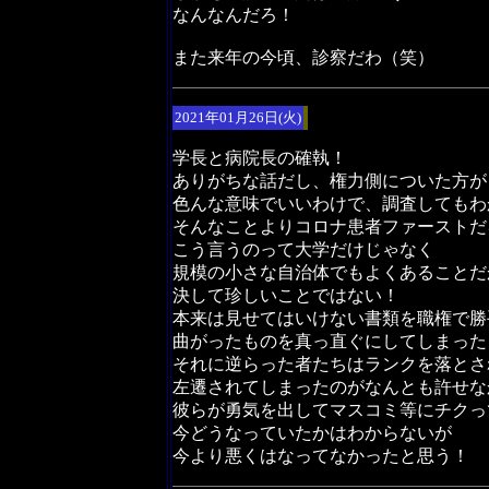
なんなんだろ！
また来年の今頃、診察だわ（笑）
2021年01月26日(火)
学長と病院長の確執！
ありがちな話だし、権力側についた方が
色んな意味でいいわけで、調査してもわ
そんなことよりコロナ患者ファーストだ
こう言うのって大学だけじゃなく
規模の小さな自治体でもよくあることだ
決して珍しいことではない！
本来は見せてはいけない書類を職権で勝
曲がったものを真っ直ぐにしてしまった
それに逆らった者たちはランクを落とさ
左遷されてしまったのがなんとも許せな
彼らが勇気を出してマスコミ等にチクっ
今どうなっていたかはわからないが
今より悪くはなってなかったと思う！