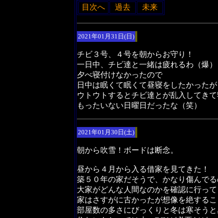
目次へ
過去
未来
2021年01月31日(日)
チビ３号、４号を朝からお守り！
一日中、チビ達と一緒は疲れるわ（爆）
夕べ寝付けなかったので
日中は眠くて眠くて昼寝をしたかったが
ウトウトするとチビ達とが乱入してきて
もったいない日曜日だったな（笑）
2021年01月30日(土)
朝から吹雪！ボードは断念。
昼から４月から入る借家を見てきた！
築５０年の家だそうで、かなり傷んでる
大家がどんな人間なのかを確認に行って
家はさすがに古かったが想像を絶するこ
部屋数の多さにびっくりと冬は寒そうと