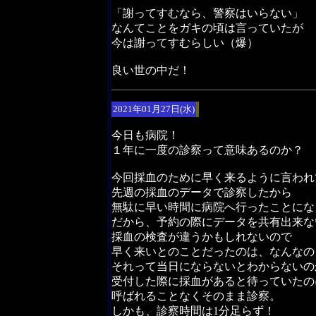
「謝ってすむなら、警察はいらない」
なんてことをガキの頃は言っていたが
今は謝ってすむらしい（爆）
良い世の中だ！
2021年01月27日(水)
今日も病院！
１年に一度の診察って意味あるのか？
今回採血のために早く来るように言われ
先週の採血のデータで診察したから
無駄に早い時間に病院へ行ったことにな
だから、予約の際にデータを共有出来な
採血の検査が違うかもしれないので
早く来いとのことだったのは、なんなの
それって当日にならないとわからないの
受付した際に採血があると待っていたの
呼ばれることなくそのまま診察。
しかも、診察時間は1分足らず！