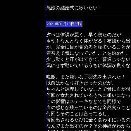
孫娘の結婚式に歌いたい！
2021年01月18日(月)
夕べは体調が悪く、早く寝たのだが
今朝もなんとなく体がだるく布団から出
が、完全に目が覚めると寝ていることが
着替えて気になっていたことを始めた。
少し動くと汗が出てきて、普通じゃない
気にせず動いているうちに体調が良くな
晩飯、また嫌いな手羽先を出された！
以前はかなり好きだったのだが、
ちゃんと調理していなことで骨に血が付
何回か食わされているうちに嫌いになっ
この影響はステーキなどでも同様で
血の感じが残っているのは全然食うこと
何回もそのことは言ってるし、
毎回出されるたびに全く食わずにいるの
なんでまた出すのか？その神経がわから