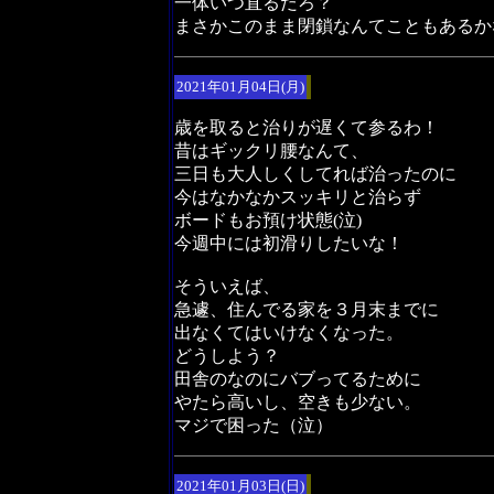
一体いつ直るだろ？
まさかこのまま閉鎖なんてこともあるか
2021年01月04日(月)
歳を取ると治りが遅くて参るわ！
昔はギックリ腰なんて、
三日も大人しくしてれば治ったのに
今はなかなかスッキリと治らず
ボードもお預け状態(泣)
今週中には初滑りしたいな！
そういえば、
急遽、住んでる家を３月末までに
出なくてはいけなくなった。
どうしよう？
田舎のなのにバブってるために
やたら高いし、空きも少ない。
マジで困った（泣）
2021年01月03日(日)