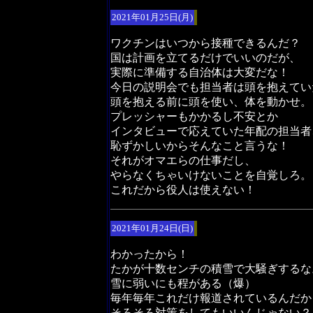
2021年01月25日(月)
ワクチンはいつから接種できるんだ？
国は計画を立てるだけでいいのだが、
実際に準備する自治体は大変だな！
今日の説明会でも担当者は頭を抱えてい
頭を抱える前に頭を使い、体を動かせ。
プレッシャーもかかるし不安とか
インタビューで応えていた年配の担当者
恥ずかしいからそんなこと言うな！
それがオマエらの仕事だし、
やらなくちゃいけないことを自覚しろ。
これだから役人は使えない！
2021年01月24日(日)
わかったから！
たかが十数センチの積雪で大騒ぎするな
雪に弱いにも程がある（爆）
毎年毎年これだけ報道されているんだか
そろそろ対策をしてもいいんじゃない？