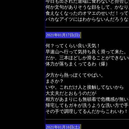
今日も出された途端に食わないと拒否し
何か文句がありそうな顔をして、かなり
食えなくなったのオマエのせいだ！って
バカなアイツにはわからないんだろうな
2021年01月17日(日)
何？ってくらい良い天気！
早速山へ行って気持ち良く滑って来た。
だか、三本ほどしか滑ることができない
体力が落ちまくってるわ（爆）
夕方から熱っぽくてやばい。
まさか？
いや、これだけ人と接触してないから
大丈夫だとおもうのだが
相方があまりにも無頓着で危機感が無い
帰宅してもガキが洗うような洗い方で手
その手で調理してるんだからこわいわ！
2021年01月16日(土)