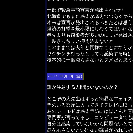
一部で緊急事態宣言が発出されたが
北海道でもまた感染が増えつつあるから
本来は宣言が発出されるべきだとは思う
経済の打撃を最小限にしなくてはいけな
春先よりも感染者が多いのにまだ発出さ
一度きっちりと抑え込まないと
このままでは去年と同様なことになりか
ワクチンを打ったとしても感染する時は
根本的に一度減らさないとダメだと思う
2021年01月08日(金)
誰か注意する人間はいないのか？
どこぞの大先生はずっと簡易なフェイス
皆のいる部屋に入ってきてテレビに映っ
あのシールドは感染予防にはほとんど意
専門家が言ってるし、コンピュータでも
自分は感染していないから問題ないとで
範を示さないといけない議員があれじゃ