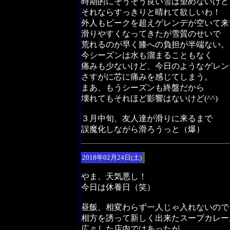
時期的にそうそう良い雪は望めないけど
それならすっきりと晴れて欲しいわ！
外人もピークを超えゲレンデが空いて来
滑りやすくなってきたが雪質のせいで
荒れるのが早く膝への負担が半端ない。
今シーズンは水も溜まることもなく
痛みも少ないけど、今日のようなゲレン
さすがに芯に痛みを感じてしまう。
まあ、もうシーズンも終盤だから
壊れてもそれほど影響はないけど(^^)
３月中旬、友人達が滑りに来るまで
誤魔化しながら滑ろうっと（爆）
2018年02月24日(土)
やま、天気悪し！
今日は休養日（笑）
昼飯、相変わらず一人じゃ入れないので
相方を誘って新しく出来たスープカレー
広々した店内ではあったが