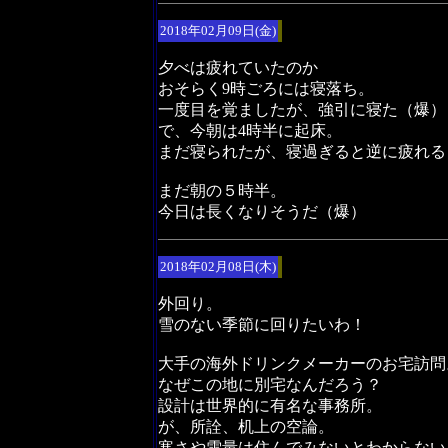
2018年02月09日(金)
夕べは疲れていたのか
おそらく9時ごろには寝落ち。
一度目を覚ましたが、強引に寝た（爆）
で、今朝は4時半に起床。
まだ寝られたが、寝過ぎると逆に疲れる
まだ朝の５時半。
今日は長くなりそうだ（爆）
2018年02月08日(木)
外回り。
雪のない季節に回りたいわ！
大手の海外ドリンクメーカーのお宅訪問
なぜこの地に別宅なんだろう？
設計は世界的に有名な事務所。
が、所詮、机上の空論。
寒さや雪量は住んでみないとわからない