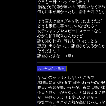
今日も一日中ベッドから出ず！
微熱だが関節が痛いので間違いなく不調
何も用事が無かったし、滑る天気でもな
そう言えば金メダルを取ったようだが
どうも素直に喜べないのなぜだろ？
女子ジャンプやスピードスケートなら
心から拍手喝采なんだけど
誰も知られずに練習していたことを
態度に出さないし、謙虚さがあるからか
そうだよな！
謙虚さだよな！（爆）
2018年02月17日(土)
なんかスッキリとしないところで
木曜日に定期検査で病院へ行ったのが良
昨日から頭が痛かったが、夜には熱が出
今日も熱が下がらない。とは言え３７度
が、平熱が人より１度低いんだから
換算するとそこそこ熱が高いじゃん（笑