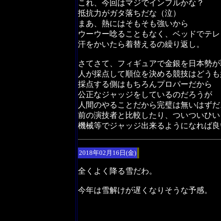
これ、今回はマジでインフルかな？
抵抗力がガタ落ちだな（泣）
まあ、熱にはそもそも強いから
ウーウー唸ることもなく、ベッドでテレ
汗をかいたら着替えるの繰り返し。
さてさて、フィギュアで金銀を日本勢が
人が採点して順位を決める競技はどうも
採点する側はもちろんプロパーだから
公正なジャッジをしているのだろうが
人間のやることだから完璧は無いはずだ
前の演技者と比較したり、ついついひい
機械等でジャッジ出来るようになれば良
2018年02月16日(金)
全くよく降る雪だわ。
今年は雪解けが遅くなりそうな予感。