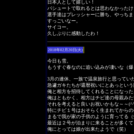
日本人として嬉しい！
パシュートで取れるとは思わなかったけ
選手達はプレッシャーに勝ち、やっちま
すっごいなー。
サイコー。
久しぶりに感動したわ！
2018年02月20日(火)
今日も雪。
もうすぐ春なのに追い込みが凄いな（爆
3月の連休、一族で温泉旅行と思ってい
急遽ガキたちが還暦祝いにとあっという
俺と相方を招待してくれることになった
俺はともかく、相方はチビ達の母親みた
それを考えると良いお祝いかもな～～(^^
特にチビ１号はおそらく生まれてからの
まるで我が家の子供のように育ってる（
最近は２号が泊まりに来ることが多くて
俺にとっては娘が出来たようで（笑）