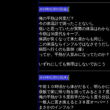
2018年02月02日(金)
俺の平熱は何度だ？
今の体温計で測ったことないし
低いと思っていたが実際の体温はわから
今朝は36度代をキープ。
体調が良くなって来た昼からも同じ。
この体温ならインフルではなさそうだし
病院へ行くのも面倒（爆）
ってか、平熱が人並みになってたのか？
いずれにしても無理はしないでおこう
2018年02月01日(木)
午前１０時頃から体がだるく、明らかに
昼飯で家に帰り熱を測ってみると３７度
俺の平熱が３５度前半だから１度５分以
一般人に置き換えると３８度オーバー！
まさかのインフル？