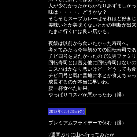
人が少なかったからかなりあずましかっ
味は・・・・、どうかな？
そもそもスープカレーはそれほど好きじ
美味いとか美味くないとかの判断が出来
たまに行くには良い店かも。
夜飯は以前から食いたかった寿司へ。
考えてみたら今年初めての回転寿司であ
チビ四号を見たかったので次男ファミリ
回転寿司とは言え他に回転寿司はないの
コスパはかなり悪いけど、どうしても食
チビ四号と既に普通に米とか食えちゃっ
成長するのが本当に早いわ。
腹一杯食べた結果、
やっぱりコスパが悪かったわ（爆）
2018年02月23日(金)
プレミアムフライデーで休む（爆）
2週間ぶりに山へ行ってみたが