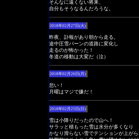
そんなに遠くない将来、
自分もそうなるんだろうな。
2018年02月27日(火)
昨夜、訃報があり朝から走る。
途中圧雪バーンの道路に変化し
走るのが怖かった！
冬道の移動は大変だ（泣）
2018年02月26日(月)
怠い！
月曜はマジで嫌だ！
2018年02月25日(日)
雪は小降りだったので山へ！
サラッと積もった雪は水分が多くなり
かなり滑らない雪でテンションが上がら