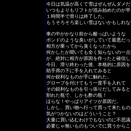
今日は気温が高くて雪はぜんぜんダメだ
いつもよりもリフトが混み始めたのが早
１時間半で滑りは終了した。
もうそろそろ楽しい雪はないかもしれな
車の中がかなり前から酸っぱいような
ボンドのような臭いがしていて最悪だっ
相方が乗ってから臭くなったから
何かしたか聞いても全く知らないの一点
が、絶対に相方が原因を作ったと確信し
今日、滑り終わった後、本格的に原因を
助手席の下に手を入れてみると
何か鋭利なものが手に触れた。
グローブを付けてもう一度手を入れて
その鋭利なものを引っ張りだしてみると
割れた瓶で、しかも酢の瓶！
ほらな！やっぱりアイツが原因だ。
しかし、買い物へ行って買って来たもの
気がつかないのはどういうこと？
大量に買い込むわけでもないのに不思議
必要じゃ無いものもついでに買うからこ