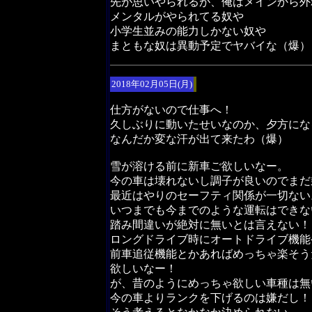
先が思いやられるが、俺はメインから外
メンタルがやられてる奴や
小学生並みの能力しかない奴や
まともな奴は異動予定でヤバイな（爆）
2018年02月05日(月)
仕方がないので仕事へ！
久しぶりに動いたせいなのか、夕方にな
なんだか変な汗が出て来たわ（爆）
雪が溶ける前に新車ご欲しいなー。
今の車は壊れないし調子が良いのでまだ
最近はやりのセーフティ関係が一切ない
いつまでも今までのような運転はできな
踏み間違いが絶対に無いとは言えない！
ロングドライブ時にオートドライブ機能
前車追従機能とかあればめっちゃ楽そう
欲しいなー！
が、昔のようにめっちゃ欲しい車種は無
今の車よりランクを下げるのは嫌だし！